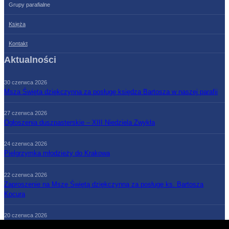
Grupy parafialne
Księża
Kontakt
Aktualności
30 czerwca 2026
Msza Święta dziękczynna za posługę księdza Bartosza w naszej parafii
27 czerwca 2026
Ogłoszenia duszpasterskie – XIII Niedziela Zwykła
24 czerwca 2026
Pielgrzymka młodzieży do Krakowa
22 czerwca 2026
Zaproszenie na Mszę Świętą dziękczynną za posługę ks. Bartosza
Kocura
20 czerwca 2026
Ogłoszenia duszpasterskie – XII Niedziela Zwykła