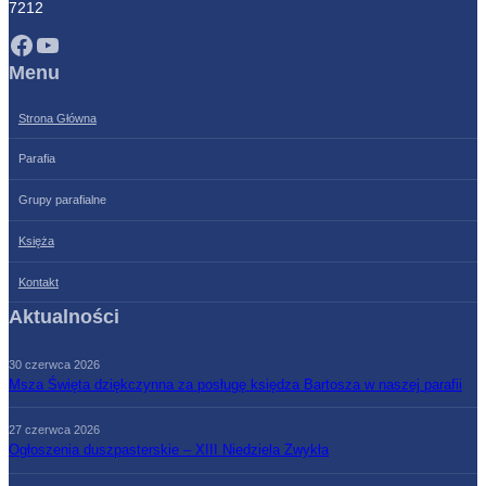
7212
Facebook
YouTube
Menu
Strona Główna
Parafia
Grupy parafialne
Księża
Kontakt
Aktualności
30 czerwca 2026
Msza Święta dziękczynna za posługę księdza Bartosza w naszej parafii
27 czerwca 2026
Ogłoszenia duszpasterskie – XIII Niedziela Zwykła