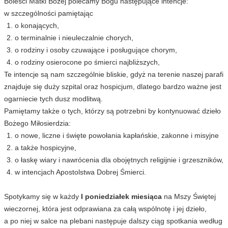
Boleści Matki Bożej polecamy Bogu następujące intencje:
w szczególności pamiętając
o konających,
o terminalnie i nieuleczalnie chorych,
o rodziny i osoby czuwające i posługujące chorym,
o rodziny osierocone po śmierci najbliższych,
Te intencje są nam szczególnie bliskie, gdyż na terenie naszej parafi
znajduje się duży szpital oraz hospicjum, dlatego bardzo ważne jest
ogarniecie tych dusz modlitwą.
Pamiętamy także o tych, którzy są potrzebni by kontynuować dzieło
Bożego Miłosierdzia:
o nowe, liczne i święte powołania kapłańskie, zakonne i misyjne
a także hospicyjne,
o łaskę wiary i nawrócenia dla obojętnych religijnie i grzeszników,
w intencjach Apostolstwa Dobrej Śmierci.
Spotykamy się w każdy
I poniedziałek miesiąca
na Mszy Świętej
wieczornej, która jest odprawiana za całą wspólnotę i jej dzieło,
a po niej w salce na plebani następuje dalszy ciąg spotkania według