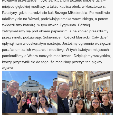
Kolejnym przystankiem było Sanktuarium Bożego Miłosierdzia –
miejsce głębokiej modlitwy, a także kaplica obok, w klasztorze s.
Faustyny, gdzie narodził się kult Bożego Miłosierdzia. Po modlitwie
udaliśmy się na Wawel, podziwiając smoka wawelskiego, a potem
zwiedziliśmy katedrę, w tym dzwon Zygmunta. Później
zatrzymaliśmy się pod oknem papieskim, a na koniec przeszliśmy
przez rynek, podziwiając Sukiennice i Kościół Mariacki. Cały dzień
upłynął nam w doskonałym nastroju. Jesteśmy ogromnie wdzięczni
parafianom za ich wsparcie i modlitwę. W tych świętych miejscach
pamiętaliśmy o Was w naszych modlitwach. Dziękujemy wszystkim,
którzy przyczynili się do tego, że mogliśmy przeżyć ten piękny
wyjazd.