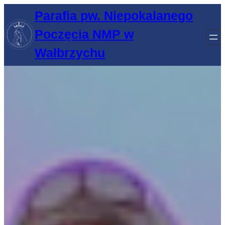
Przejdź
Parafia pw. Niepokalanego
do
Poczęcia NMP w
treści
Wałbrzychu