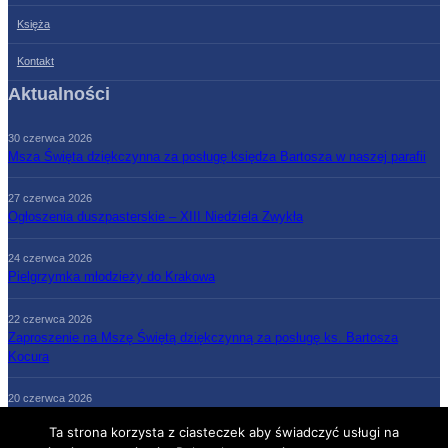
Księża
Kontakt
Aktualności
30 czerwca 2026
Msza Święta dziękczynna za posługę księdza Bartosza w naszej parafii
27 czerwca 2026
Ogłoszenia duszpasterskie – XIII Niedziela Zwykła
24 czerwca 2026
Pielgrzymka młodzieży do Krakowa
22 czerwca 2026
Zaproszenie na Mszę Świętą dziękczynną za posługę ks. Bartosza
Kocura
20 czerwca 2026
Ogłoszenia duszpasterskie – XII Niedziela Zwykła
Ta strona korzysta z ciasteczek aby świadczyć usługi na