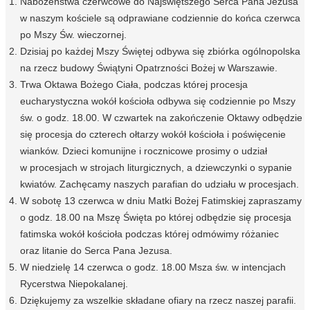
Nabożeństwa czerwcowe do Najświętszego Serca Pana Jezusa
w naszym kościele są odprawiane codziennie do końca czerwca
po Mszy Św. wieczornej.
Dzisiaj po każdej Mszy Świętej odbywa się zbiórka ogólnopolska
na rzecz budowy Świątyni Opatrzności Bożej w Warszawie.
Trwa Oktawa Bożego Ciała, podczas której procesja
eucharystyczna wokół kościoła odbywa się codziennie po Mszy
św. o godz. 18.00. W czwartek na zakończenie Oktawy odbędzie
się procesja do czterech ołtarzy wokół kościoła i poświęcenie
wianków. Dzieci komunijne i rocznicowe prosimy o udział
w procesjach w strojach liturgicznych, a dziewczynki o sypanie
kwiatów. Zachęcamy naszych parafian do udziału w procesjach.
W sobotę 13 czerwca w dniu Matki Bożej Fatimskiej zapraszamy
o godz. 18.00 na Mszę Święta po której odbędzie się procesja
fatimska wokół kościoła podczas której odmówimy różaniec
oraz litanie do Serca Pana Jezusa.
W niedzielę 14 czerwca o godz. 18.00 Msza św. w intencjach
Rycerstwa Niepokalanej.
Dziękujemy za wszelkie składane ofiary na rzecz naszej parafii.