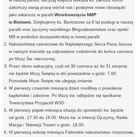
w naszej parafii, decyzją księdza biskupa ks. Bartosz Kocur
zakończy swoją pracę wśród nas i podejmie nowe obowiązki
jako wikariusz w parafii
Wniebowzięcia NMP
w Bielawie.
Dziękujemy ks. Bartoszowi za 6 lat posługi w naszej
parafii oraz życzymy wszelkiego Błogosławieństwa oraz opieki
MB w posłudze duszpasterskiej w nowej parafii.
Nabożeństwa czerwcowe do Najświętszego Serca Pana Jezusa
w naszym kościele są odprawiane codziennie do końca czerwca
po Mszy Św. wieczornej.
Przez okres wakacyjny, czyli od 30 czerwca aż do 31 sierpnia
nie będzie Mszy Świętej w dni powszednie o godz. 7.00.
Pozostałe Msze Święte nie ulegają zmianie.
W pierwszy czwartek miesiąca dzień modlitwy o powołania
kapłańskie i zakonne. Po Mszy św. odbędzie się spotkanie
Towarzystwa Przyjaciół WSD.
W pierwszy piątek miesiąca okazja do spowiedzi św. będzie
od godz. 17.30 do 18.00. Msza św. w intencji Ojczyzny, Radia
Maryja i Telewizji Trwam o godz. 18.00.
W pierwszą sobotę miesiąca Fatimskie nabożeństwo różańcowe,