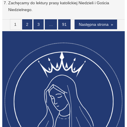
Zachęcamy do lektury prasy katolickiej Niedzieli i Gościa
Niedzielnego.
1
2
3
…
91
Następna strona
»