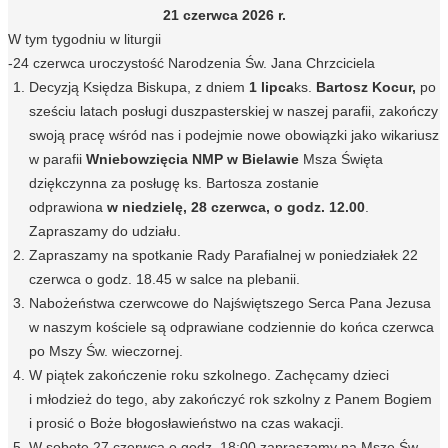
21 czerwca 2026 r.
W tym tygodniu w liturgii
-24 czerwca uroczystość Narodzenia Św. Jana Chrzciciela
Decyzją Księdza Biskupa, z dniem
1 lipca
ks.
Bartosz Kocur
,
po
sześciu latach posługi duszpasterskiej w naszej parafii, zakończy
swoją pracę wśród nas i podejmie nowe obowiązki jako wikariusz
w parafii
Wniebowzięcia NMP w Bielawie
Msza Święta
dziękczynna za posługę ks. Bartosza zostanie
odprawiona
w niedzielę, 28 czerwca, o godz. 12.00
.
Zapraszamy do udziału.
Zapraszamy na spotkanie Rady Parafialnej w poniedziałek 22
czerwca o godz. 18.45 w salce na plebanii.
Nabożeństwa czerwcowe do Najświętszego Serca Pana Jezusa
w naszym kościele są odprawiane codziennie do końca czerwca
po Mszy Św. wieczornej.
W piątek zakończenie roku szkolnego. Zachęcamy dzieci
i młodzież do tego, aby zakończyć rok szkolny z Panem Bogiem
i prosić o Boże błogosławieństwo na czas wakacji.
W sobotę 27 czerwca o godz. 18:00 zapraszamy na Mszę Św.