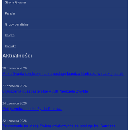
Strona Główna
Parafia
Grupy parafialne
Księża
Kontakt
Aktualności
30 czerwca 2026
Msza Święta dziękczynna za posługę księdza Bartosza w naszej parafii
27 czerwca 2026
Ogłoszenia duszpasterskie – XIII Niedziela Zwykła
24 czerwca 2026
Pielgrzymka młodzieży do Krakowa
22 czerwca 2026
Zaproszenie na Mszę Świętą dziękczynną za posługę ks. Bartosza