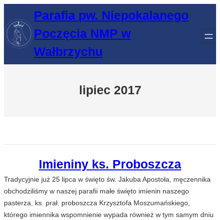
Przejdź
Parafia pw. Niepokalanego
do
Poczęcia NMP w
treści
Wałbrzychu
lipiec 2017
Imieniny ks. Proboszcza
Tradycyjnie już 25 lipca w święto św. Jakuba Apostoła, męczennika
obchodziliśmy w naszej parafii małe święto imienin naszego
pasterza, ks. prał. proboszcza Krzysztofa Moszumańskiego,
którego imiennika wspomnienie wypada również w tym samym dniu