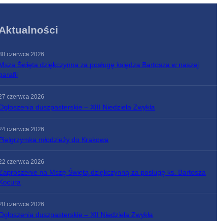
Aktualności
30 czerwca 2026
Msza Święta dziękczynna za posługę księdza Bartosza w naszej
parafii
27 czerwca 2026
Ogłoszenia duszpasterskie – XIII Niedziela Zwykła
24 czerwca 2026
Pielgrzymka młodzieży do Krakowa
22 czerwca 2026
Zaproszenie na Mszę Świętą dziękczynną za posługę ks. Bartosza
Kocura
20 czerwca 2026
Ogłoszenia duszpasterskie – XII Niedziela Zwykła