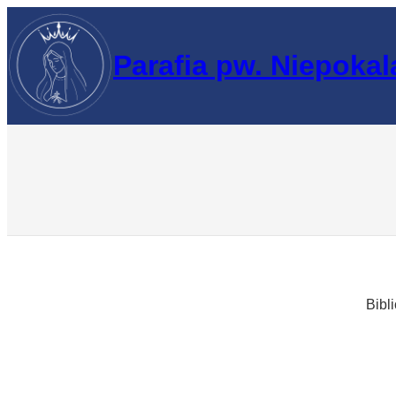
Przejdź
do
Parafia pw. Niepoka
treści
Bibl