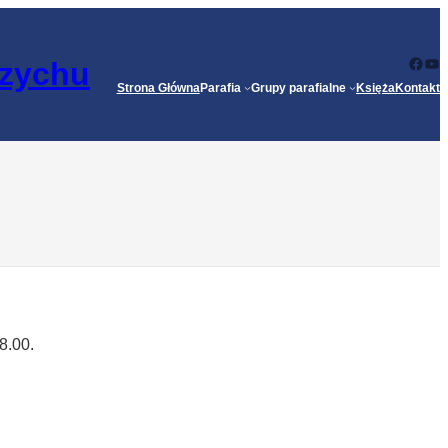
Face
Yo
rzychu
Strona Główna
Parafia
Grupy parafialne
Księża
Kontakt
8.00.