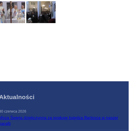
Aktualności
30 czerwca 2026
Msza Święta dziękczynna za posługę księdza Bartosza w naszej
parafii