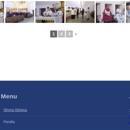
1
2
3
►
Menu
Strona Główna
Parafia