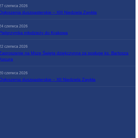
27 czerwca 2026
Ogłoszenia duszpasterskie – XIII Niedziela Zwykła
24 czerwca 2026
Pielgrzymka młodzieży do Krakowa
22 czerwca 2026
Zaproszenie na Mszę Świętą dziękczynną za posługę ks. Bartosza
Kocura
20 czerwca 2026
Ogłoszenia duszpasterskie – XII Niedziela Zwykła