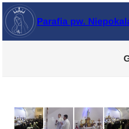
Przejdź
do
Parafia pw. Niepoka
treści
G