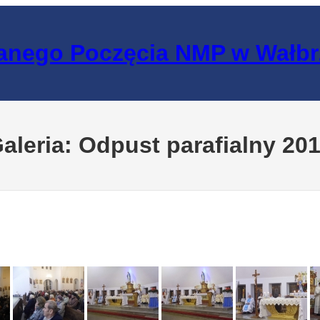
lanego Poczęcia NMP w Wałb
aleria: Odpust parafialny 20