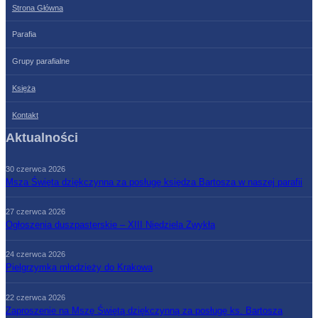
Strona Główna
Parafia
Grupy parafialne
Księża
Kontakt
Aktualności
30 czerwca 2026
Msza Święta dziękczynna za posługę księdza Bartosza w naszej parafii
27 czerwca 2026
Ogłoszenia duszpasterskie – XIII Niedziela Zwykła
24 czerwca 2026
Pielgrzymka młodzieży do Krakowa
22 czerwca 2026
Zaproszenie na Mszę Świętą dziękczynną za posługę ks. Bartosza