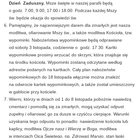
Dzień Zaduszny.
Msze święte w naszej parafii będą
o godz. 7.00, 9.00, 17.00 i 18.00. Podczas każdej Mszy
św. będzie okazja do spowiedzi św.
Pamiętajmy, że najcenniejszym darem dla zmarłych jest nasza
modlitwa, ofiarowanie Mszy św., a także modlitwa Kościoła, tzw.
wypominki. Nabożeństwa wypominkowe będą odprawiane
od soboty 3 listopada, codziennie o godz. 17.30. Kartki
wypominkowe prosimy wrzucać do skrzyni, która znajduje się
na środku kościoła. Wypominki zostaną odczytane według
adresów podanych na kartkach. Cały plan nabożeństw
wypominkowych do 18 listopada włącznie można znaleźć
na odwrocie kartek wypominkowych, a także został umieszczony
w gablocie przy kościele.
Wierni, którzy w dniach od 1 do 8 listopada pobożnie nawiedzą
cmentarz i pomodlą się za zmarłych, mogą uzyskać odpust
zupełny i ofiarować go za dusze w czyśćcu cierpiące. Warunki
uzyskania tego odpustu to ponadto: nawiedzenie kościoła lub
kaplicy, modlitwa
Ojcze nasz
i
Wierzę w Boga
, modlitwa
w intencjach Ojca Świętego, np.
Zdrowaś Maryjo
, stan łaski