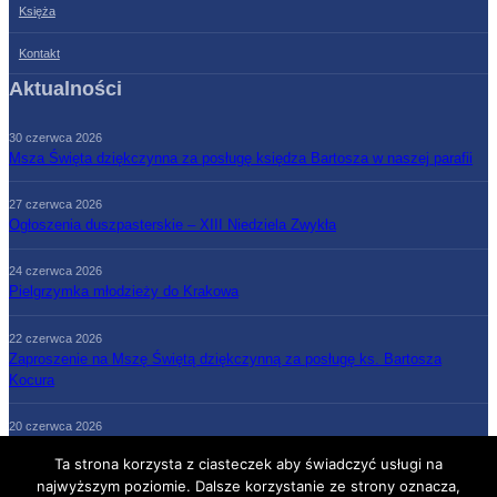
Księża
Kontakt
Aktualności
30 czerwca 2026
Msza Święta dziękczynna za posługę księdza Bartosza w naszej parafii
27 czerwca 2026
Ogłoszenia duszpasterskie – XIII Niedziela Zwykła
24 czerwca 2026
Pielgrzymka młodzieży do Krakowa
22 czerwca 2026
Zaproszenie na Mszę Świętą dziękczynną za posługę ks. Bartosza
Kocura
20 czerwca 2026
Ogłoszenia duszpasterskie – XII Niedziela Zwykła
Ta strona korzysta z ciasteczek aby świadczyć usługi na
najwyższym poziomie. Dalsze korzystanie ze strony oznacza,