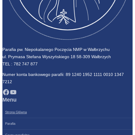
Parafia pw. Niepokalanego Poczęcia NMP w Wałbrzychu
ul. Prymasa Stefana Wyszyńskiego 18 58-309 Wałbrzych
TEL :
782 747 877
Numer konta bankowego parafii: 89 1240 1952 1111 0010 1347
7212
Facebook
YouTube
Menu
Strona Główna
Parafia
Grupy parafialne