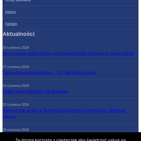
Księża
Kontakt
Aktualności
30 czerwca 2026
Msza Święta dziękczynna za posługę księdza Bartosza w naszej parafii
27 czerwca 2026
Ogłoszenia duszpasterskie – XIII Niedziela Zwykła
24 czerwca 2026
Pielgrzymka młodzieży do Krakowa
22 czerwca 2026
Zaproszenie na Mszę Świętą dziękczynną za posługę ks. Bartosza
Kocura
20 czerwca 2026
Ogłoszenia duszpasterskie – XII Niedziela Zwykła
Ta strona korzysta z ciasteczek aby świadczyć usługi na