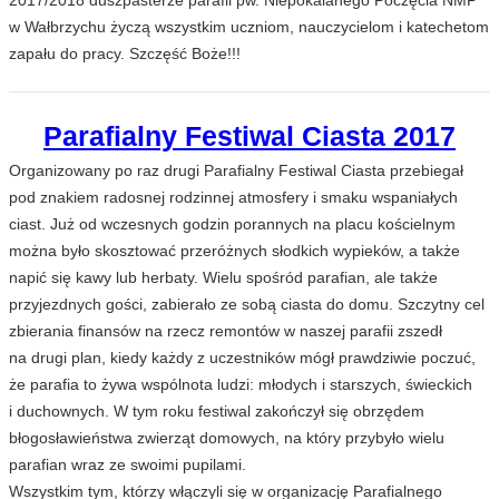
2017/2018 duszpasterze parafii pw. Niepokalanego Poczęcia NMP
w Wałbrzychu życzą wszystkim uczniom, nauczycielom i katechetom
zapału do pracy. Szczęść Boże!!!
Parafialny Festiwal Ciasta 2017
Organizowany po raz drugi Parafialny Festiwal Ciasta przebiegał
pod znakiem radosnej rodzinnej atmosfery i smaku wspaniałych
ciast. Już od wczesnych godzin porannych na placu kościelnym
można było skosztować przeróżnych słodkich wypieków, a także
napić się kawy lub herbaty. Wielu spośród parafian, ale także
przyjezdnych gości, zabierało ze sobą ciasta do domu. Szczytny cel
zbierania finansów na rzecz remontów w naszej parafii zszedł
na drugi plan, kiedy każdy z uczestników mógł prawdziwie poczuć,
że parafia to żywa wspólnota ludzi: młodych i starszych, świeckich
i duchownych. W tym roku festiwal zakończył się obrzędem
błogosławieństwa zwierząt domowych, na który przybyło wielu
parafian wraz ze swoimi pupilami.
Wszystkim tym, którzy włączyli się w organizację Parafialnego