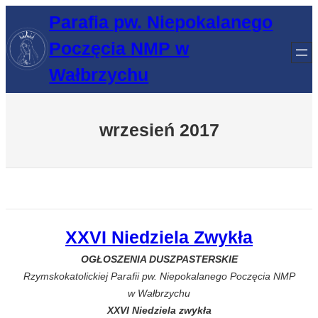
Przejdź
Parafia pw. Niepokalanego
do
Poczęcia NMP w
treści
Wałbrzychu
wrzesień 2017
XXVI Niedziela Zwykła
OGŁOSZENIA DUSZPASTERSKIE
Rzymskokatolickiej Parafii pw. Niepokalanego Poczęcia NMP
w Wałbrzychu
XXVI Niedziela zwykła