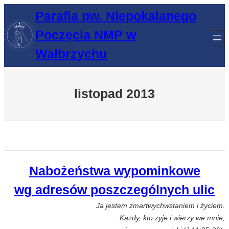
Przejdź
Parafia pw. Niepokalanego
do
Poczęcia NMP w
treści
Wałbrzychu
listopad 2013
Nabożeństwa wypominkowe
wg adresów poszczególnych ulic
Ja jestem zmartwychwstaniem i życiem.
Każdy, kto żyje i wierzy we mnie,