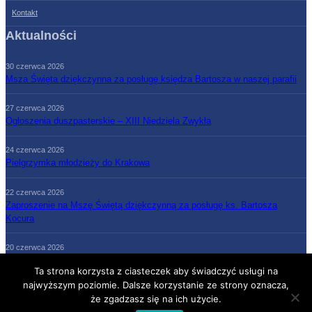
Kontakt
Aktualności
30 czerwca 2026
Msza Święta dziękczynna za posługę księdza Bartosza w naszej parafii
27 czerwca 2026
Ogłoszenia duszpasterskie – XIII Niedziela Zwykła
24 czerwca 2026
Pielgrzymka młodzieży do Krakowa
22 czerwca 2026
Zaproszenie na Mszę Świętą dziękczynną za posługę ks. Bartosza
Kocura
20 czerwca 2026
Ogłoszenia duszpasterskie – XII Niedziela Zwykła
Ta strona korzysta z ciasteczek aby świadczyć usługi na
najwyższym poziomie. Dalsze korzystanie ze strony oznacza,
że zgadzasz się na ich użycie.
Strona Główna
Parafia
Grupy parafialne
Księża
Kontakt