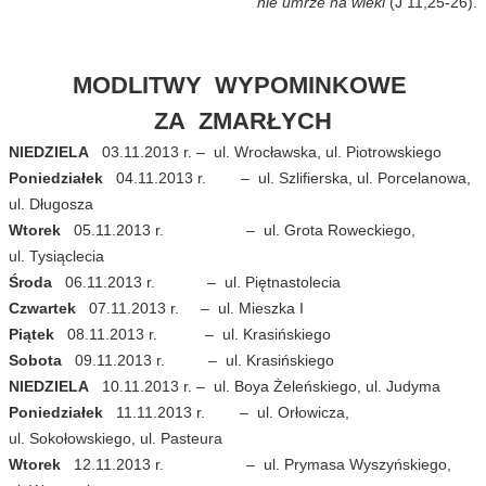
nie umrze na wieki
(J 11,25-26).
MODLITWY WYPOMINKOWE
ZA ZMARŁYCH
NIEDZIELA
03.11.2013 r. – ul. Wrocławska, ul. Piotrowskiego
Poniedziałek
04.11.2013 r. – ul. Szlifierska, ul. Porcelanowa,
ul. Długosza
Wtorek
05.11.2013 r. – ul. Grota Roweckiego,
ul. Tysiąclecia
Środa
06.11.2013 r. – ul. Piętnastolecia
Czwartek
07.11.2013 r. – ul. Mieszka I
Piątek
08.11.2013 r. – ul. Krasińskiego
Sobota
09.11.2013 r. – ul. Krasińskiego
NIEDZIELA
10.11.2013 r. – ul. Boya Żeleńskiego, ul. Judyma
Poniedziałek
11.11.2013 r. – ul. Orłowicza,
ul. Sokołowskiego, ul. Pasteura
Wtorek
12.11.2013 r. – ul. Prymasa Wyszyńskiego,