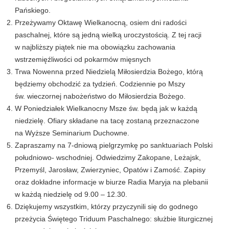
Pańskiego.
Przeżywamy Oktawę Wielkanocną, osiem dni radości
paschalnej, które są jedną wielką uroczystością. Z tej racji
w najbliższy piątek nie ma obowiązku zachowania
wstrzemięźliwości od pokarmów mięsnych
Trwa Nowenna przed Niedzielą Miłosierdzia Bożego, którą
będziemy obchodzić za tydzień. Codziennie po Mszy
św. wieczornej nabożeństwo do Miłosierdzia Bożego.
W Poniedziałek Wielkanocny Msze św. będą jak w każdą
niedzielę. Ofiary składane na tacę zostaną przeznaczone
na Wyższe Seminarium Duchowne.
Zapraszamy na 7-dniową pielgrzymkę po sanktuariach Polski
południowo- wschodniej. Odwiedzimy Zakopane, Leżajsk,
Przemyśl, Jarosław, Zwierzyniec, Opatów i Zamość. Zapisy
oraz dokładne informacje w biurze Radia Maryja na plebanii
w każdą niedzielę od 9.00 – 12.30.
Dziękujemy wszystkim, którzy przyczynili się do godnego
przeżycia Świętego Triduum Paschalnego: służbie liturgicznej