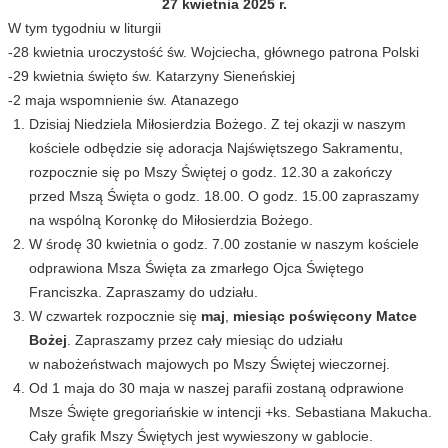
27 kwietnia 2025 r.
W tym tygodniu w liturgii
-28 kwietnia uroczystość św. Wojciecha, głównego patrona Polski
-29 kwietnia święto św. Katarzyny Sieneńskiej
-2 maja wspomnienie św. Atanazego
Dzisiaj Niedziela Miłosierdzia Bożego. Z tej okazji w naszym
kościele odbędzie się adoracja Najświętszego Sakramentu,
rozpocznie się po Mszy Świętej o godz. 12.30 a zakończy
przed Mszą Święta o godz. 18.00. O godz. 15.00 zapraszamy
na wspólną Koronkę do Miłosierdzia Bożego.
W środę 30 kwietnia o godz. 7.00 zostanie w naszym kościele
odprawiona Msza Święta za zmarłego Ojca Świętego
Franciszka. Zapraszamy do udziału.
W czwartek rozpocznie się
maj
,
miesiąc poświęcony Matce
Bożej
. Zapraszamy przez cały miesiąc do udziału
w nabożeństwach majowych po Mszy Świętej wieczornej.
Od 1 maja do 30 maja w naszej parafii zostaną odprawione
Msze Święte gregoriańskie w intencji +ks. Sebastiana Makucha.
Cały grafik Mszy Świętych jest wywieszony w gablocie.