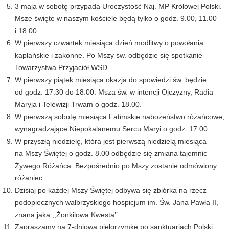
3 maja w sobotę przypada Uroczystość Naj. MP Królowej Polski.
Msze święte w naszym kościele będą tylko o godz. 9.00, 11.00
i 18.00.
W pierwszy czwartek miesiąca dzień modlitwy o powołania
kapłańskie i zakonne. Po Mszy św. odbędzie się spotkanie
Towarzystwa Przyjaciół WSD.
W pierwszy piątek miesiąca okazja do spowiedzi św. będzie
od godz. 17.30 do 18.00. Msza św. w intencji Ojczyzny, Radia
Maryja i Telewizji Trwam o godz. 18.00.
W pierwszą sobotę miesiąca Fatimskie nabożeństwo różańcowe,
wynagradzające Niepokalanemu Sercu Maryi o godz. 17.00.
W przyszłą niedzielę, która jest pierwszą niedzielą miesiąca
na Mszy Świętej o godz. 8.00 odbędzie się zmiana tajemnic
Żywego Różańca. Bezpośrednio po Mszy zostanie odmówiony
różaniec.
Dzisiaj po każdej Mszy Świętej odbywa się zbiórka na rzecz
podopiecznych wałbrzyskiego hospicjum im. Św. Jana Pawła II,
znana jaka ,,Żonkilowa Kwesta’’.
Zapraszamy na 7-dniową pielgrzymkę po sanktuariach Polski