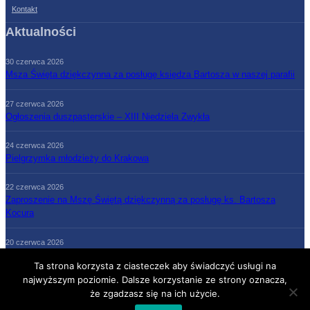
Kontakt
Aktualności
30 czerwca 2026
Msza Święta dziękczynna za posługę księdza Bartosza w naszej parafii
27 czerwca 2026
Ogłoszenia duszpasterskie – XIII Niedziela Zwykła
24 czerwca 2026
Pielgrzymka młodzieży do Krakowa
22 czerwca 2026
Zaproszenie na Mszę Świętą dziękczynną za posługę ks. Bartosza
Kocura
20 czerwca 2026
Ogłoszenia duszpasterskie – XII Niedziela Zwykła
Ta strona korzysta z ciasteczek aby świadczyć usługi na
najwyższym poziomie. Dalsze korzystanie ze strony oznacza,
że zgadzasz się na ich użycie.
Strona Główna
Parafia
Grupy parafialne
Księża
Kontakt