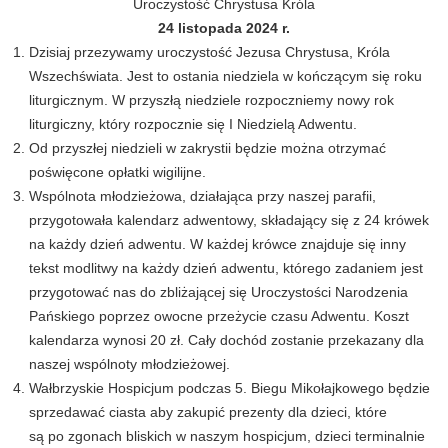
Uroczystość Chrystusa Króla
24 listopada 2024 r.
Dzisiaj przezywamy uroczystość Jezusa Chrystusa, Króla
Wszechświata. Jest to ostania niedziela w kończącym się roku
liturgicznym. W przyszłą niedziele rozpoczniemy nowy rok
liturgiczny, który rozpocznie się I Niedzielą Adwentu.
Od przyszłej niedzieli w zakrystii będzie można otrzymać
poświęcone opłatki wigilijne.
Wspólnota młodzieżowa, działająca przy naszej parafii,
przygotowała kalendarz adwentowy, składający się z 24 krówek
na każdy dzień adwentu. W każdej krówce znajduje się inny
tekst modlitwy na każdy dzień adwentu, którego zadaniem jest
przygotować nas do zbliżającej się Uroczystości Narodzenia
Pańskiego poprzez owocne przeżycie czasu Adwentu. Koszt
kalendarza wynosi 20 zł. Cały dochód zostanie przekazany dla
naszej wspólnoty młodzieżowej.
Wałbrzyskie Hospicjum podczas 5. Biegu Mikołajkowego będzie
sprzedawać ciasta aby zakupić prezenty dla dzieci, które
są po zgonach bliskich w naszym hospicjum, dzieci terminalnie