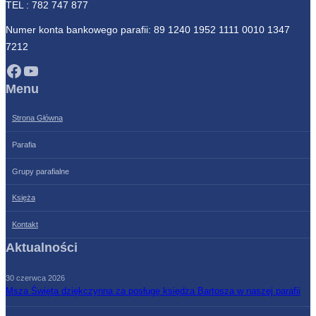
TEL :
782 747 877
Numer konta bankowego parafii: 89 1240 1952 1111 0010 1347
7212
Facebook
YouTube
Menu
Strona Główna
Parafia
Grupy parafialne
Księża
Kontakt
Aktualności
30 czerwca 2026
Msza Święta dziękczynna za posługę księdza Bartosza w naszej parafii