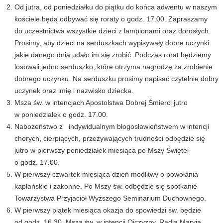
Od jutra, od poniedziałku do piątku do końca adwentu w naszym
kościele będą odbywać się roraty o godz. 17.00. Zapraszamy
do uczestnictwa wszystkie dzieci z lampionami oraz dorosłych.
Prosimy, aby dzieci na serduszkach wypisywały dobre uczynki
jakie danego dnia udało im się zrobić. Podczas rorat będziemy
losowali jedno serduszko, które otrzyma nagrodzę za zrobienie
dobrego uczynku. Na serduszku prosimy napisać czytelnie dobry
uczynek oraz imię i nazwisko dziecka.
Msza św. w intencjach Apostolstwa Dobrej Śmierci jutro
w poniedziałek o godz. 17.00.
Nabożeństwo z indywidualnym błogosławieństwem w intencji
chorych, cierpiących, przeżywających trudności odbędzie się
jutro w pierwszy poniedziałek miesiąca po Mszy Świętej
o godz. 17.00.
W pierwszy czwartek miesiąca dzień modlitwy o powołania
kapłańskie i zakonne. Po Mszy św. odbędzie się spotkanie
Towarzystwa Przyjaciół Wyższego Seminarium Duchownego.
W pierwszy piątek miesiąca okazja do spowiedzi św. będzie
od godz. 16.30. Msza św. w intencji Ojczyzny, Radia Maryja