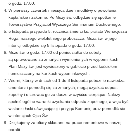
o godz. 17.00.
W pierwszy czwartek miesiąca dzień modlitwy o powołania
kapłańskie i zakonne. Po Mszy św. odbędzie się spotkanie
Towarzystwa Przyjaciół Wyższego Seminarium Duchownego.
5 listopada przypada 5. rocznica śmierci ks. prałata Wenacjusza
Roga, naszego wieloletniego proboszcza. Msza św. w jego
intencji odbędzie się 5 listopada o godz. 17.00.
Msze św. o godz. 17.00 od poniedziałku do soboty
są sprawowane za zmarłych wymienionych w wypominkach.
Plan Mszy św. jest wywieszony w gablocie przed kościołem
i umieszczony na kartkach wypominkowych.
Wierni, którzy w dniach od 1 do 8 listopada pobożnie nawiedzą
cmentarz i pomodlą się za zmarłych, mogą uzyskać odpust
zupełny i ofiarować go za dusze w czyśćcu cierpiące. Należy
spełnić ogólne warunki uzyskania odpustu zupełnego, a więc być
w stanie łaski uświęcającej i przyjąć Komunię oraz pomodlić się
w intencjach Ojca Św.
Dziękujemy za ofiary składane na prace remontowe w naszej
parafii.