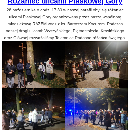
Różaniec ulicami Piaskowej Góry
28 października o godz. 17.30 w naszej parafii obył się różaniec
ulicami Piaskowej Góry organizowany przez naszą wspólnotę
młodzieżową RAZEM wraz z ks. Bartoszem Kocurem. Podczas
naszej drogi ulicami: Wyszyńskiego, Piętnastolecia, Krasińskiego
oraz Głównej rozważaliśmy Tajemnice Radosne różańca świętego.