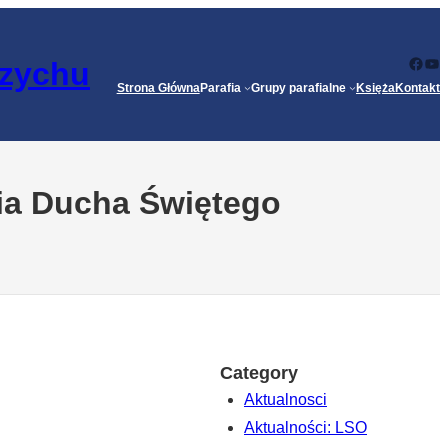
Face
Yo
rzychu
Strona Główna
Parafia
Grupy parafialne
Księża
Kontakt
nia Ducha Świętego
Category
Aktualnosci
Aktualności: LSO