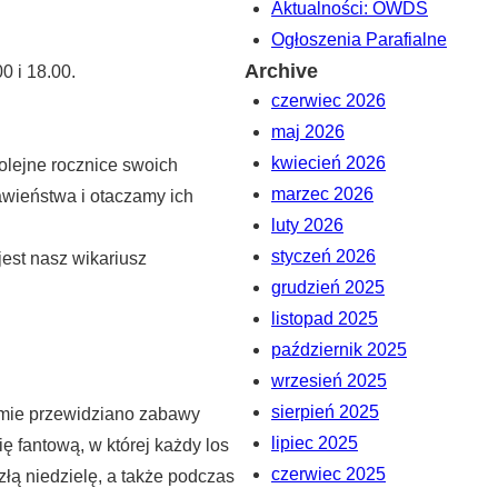
Aktualności: OWDS
Ogłoszenia Parafialne
Archive
0 i 18.00.
czerwiec 2026
maj 2026
kwiecień 2026
lejne rocznice swoich
marzec 2026
awieństwa i otaczamy ich
luty 2026
styczeń 2026
est nasz wikariusz
grudzień 2025
listopad 2025
październik 2025
wrzesień 2025
sierpień 2025
ramie przewidziano zabawy
lipiec 2025
ę fantową, w której każdy los
czerwiec 2025
łą niedzielę, a także podczas