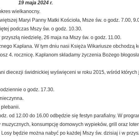
19 maja 2024 r.
okres wielkanocny.
iętszej Maryi Panny Matki Kościoła, Msze św. o godz. 7.00, 9.0
iętej podczas Mszy św. o godz. 10.30.
 przyszłą niedzielę, 26 maja na Mszy św. o godz. 11.00.
nego Kapłana. W tym dniu nasi Księża Wikariusze obchodzą ko
artosz 4. rocznicę. Kapłanom składamy życzenia Bożego błogosł
 diecezji świdnickiej wyświęceni w roku 2015, wśród których j
dziennie o godz. 17.30.
 nieczynna.
plebanii.
godz. od 12.00 do 16.00 odbędzie się festyn parafialny. W prog
ów muzycznych, konsumpcję domowych wypieków, grill oraz loteri
Losy będzie można nabyć po każdej Mszy św. dzisiaj i w przysz