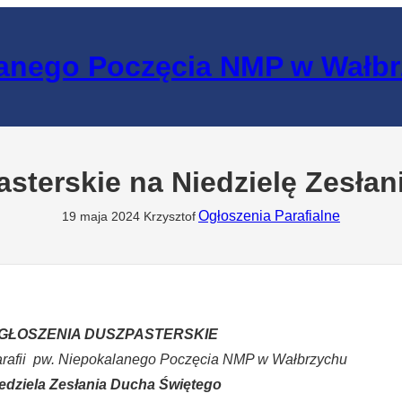
lanego Poczęcia NMP w Wałb
sterskie na Niedzielę Zesła
Ogłoszenia Parafialne
19 maja 2024
Krzysztof
GŁOSZENIA DUSZPASTERSKIE
arafii pw. Niepokalanego Poczęcia NMP w Wałbrzychu
edziela Zesłania Ducha Świętego