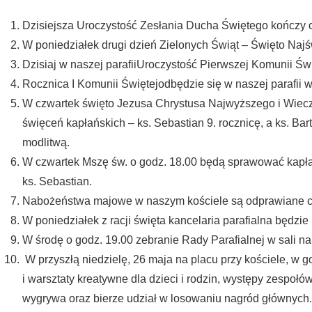
Dzisiejsza Uroczystość Zesłania Ducha Świętego kończy 
W poniedziałek drugi dzień Zielonych Świąt – Święto Najśw
Dzisiaj w naszej parafiiUroczystość Pierwszej Komunii Św
Rocznica I Komunii Świętejodbędzie się w naszej parafii w
W czwartek święto Jezusa Chrystusa Najwyższego i Wiecz
święceń kapłańskich – ks. Sebastian 9. rocznicę, a ks. B
modlitwą.
W czwartek Mszę św. o godz. 18.00 będą sprawować kapłani
ks. Sebastian.
Nabożeństwa majowe w naszym kościele są odprawiane co
W poniedziałek z racji święta kancelaria parafialna będzie
W środę o godz. 19.00 zebranie Rady Parafialnej w sali na 
W przyszłą niedzielę, 26 maja na placu przy kościele, w 
i warsztaty kreatywne dla dzieci i rodzin, występy zespoł
wygrywa oraz bierze udział w losowaniu nagród głównych. 