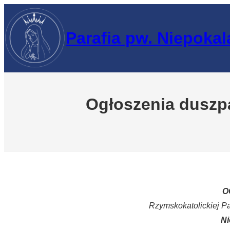
Przejdź
do
Parafia pw. Niepoka
treści
Ogłoszenia duszpa
O
Rzymskokatolickiej P
Ni