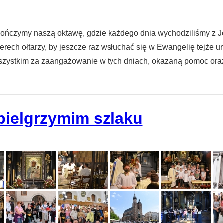
 kończymy naszą oktawę, gdzie każdego dnia wychodziliśmy z
terech ołtarzy, by jeszcze raz wsłuchać się w Ewangelię tejże 
y wszystkim za zaangażowanie w tych dniach, okazaną pomoc ora
pielgrzymim szlaku