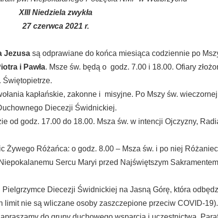
XIII Niedziela zwykła
27 czerwca 2021 r.
a Jezusa
są odprawiane do końca miesiąca codziennie po Mszy
otra i Pawła
. Msze św. będą o godz. 7.00 i 18.00. Ofiary złoż
. Świętopietrze.
ołania kapłańskie, zakonne i misyjne. Po Mszy św. wieczornej
uchownego Diecezji Świdnickiej.
e od godz. 17.00 do 18.00. Msza św. w intencji Ojczyzny, Radi
c Żywego Różańca: o godz. 8.00 – Msza św. i po niej Różaniec
Niepokalanemu Sercu Maryi przed Najświętszym Sakramentem 
Pielgrzymce Diecezji Świdnickiej na Jasną Górę, która odbędzi
n limit nie są wliczane osoby zaszczepione przeciw COVID-19).
zapraszamy do grupy duchowego wsparcia i uczestnictwa. Para