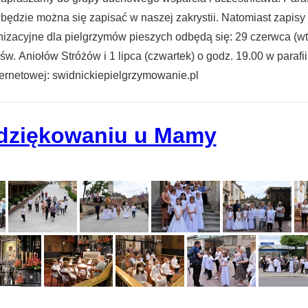
będzie można się zapisać w naszej zakrystii. Natomiast zapis
zacyjne dla pielgrzymów pieszych odbędą się: 29 czerwca (wtor
 św. Aniołów Stróżów i 1 lipca (czwartek) o godz. 19.00 w para
ternetowej: swidnickiepielgrzymowanie.pl
dziękowaniu u Mamy