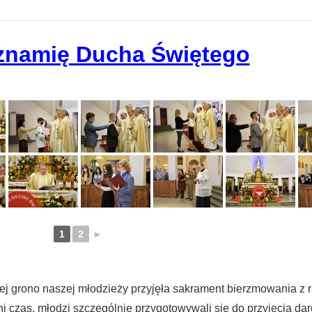
 znamię Ducha Świętego
1
2
►
iej grono naszej młodzieży przyjęła sakrament bierzmowania z
tni czas, młodzi szczególnie przygotowywali się do przyjęcia 