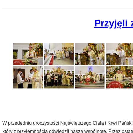
Przyjęli
W przededniu uroczystości Najświętszego Ciała i Krwi Pańsk
który z przyjemnością odwiedził naszą wspólnotę. Przez osta