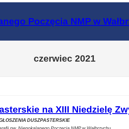
lanego Poczęcia NMP w Wałb
czerwiec 2021
sterskie na XIII Niedzielę Zw
GŁOSZENIA DUSZPASTERSKIE
arafii pw. Niepokalanego Poczęcia NMP w Wałbrzychu