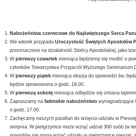
Nabożeństwa czerwcowe do Najświętszego Serca Pan
We wtorek przypada
Uroczystość Świętych Apostołów Pi
przeznaczone na działalność Stolicy Apostolskiej, jako tzw
W
pierwszy czwartek
miesiąca będziemy się modlić o pow
członków Towarzystwa Przyjaciół Wyższego Seminarium D
W
pierwszy piątek
miesiąca okazja do spowiedzi św. będzi
będzie sprawowana o godz. 18.00.
W
pierwszą sobotę
miesiąca odbędzie się zmiana tajemni
Zapraszamy na
fatimskie nabożeństwo
wynagradzające 
o godz. 17.00.
Zachęcamy naszych parafian do wzięcia udziału w Pieszej 
sierpnia. W pielgrzymce może wziąć udział 300 osób (w te
powodów nie mogą wziąć udziału w pielgrzymce pieszej, 