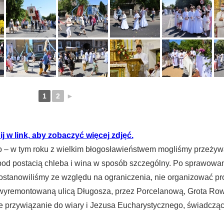
1
2
►
ij w link, aby zobaczyć więcej zdjęć.
ło – w tym roku z wielkim błogosławieństwem mogliśmy przeżyw
od postacią chleba i wina w sposób szczególny. Po sprawowan
postanowiliśmy ze względu na ograniczenia, nie organizować proc
 wyremontowaną ulicą Długosza, przez Porcelanową, Grota Ro
ze przywiązanie do wiary i Jezusa Eucharystycznego, świadcząc