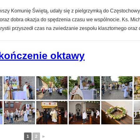
ierwszy Komunię Świętą, udały się z pielgrzymką do Częstochow
r oraz dobra okazja do spędzenia czasu we wspólnocie. Ks. Mi
ystii przyszedł czas na zwiedzanie zespołu klasztornego oraz 
kończenie oktawy
1
2
►