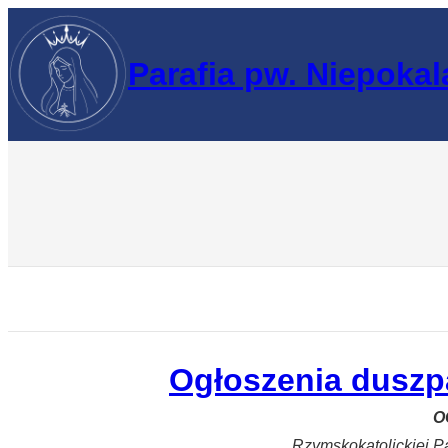
Przejdź
do
Parafia pw. Niepoka
treści
Ogłoszenia duszpa
O
Rzymskokatolickiej P