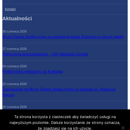
Kontakt
Aktualności
30 czerwca 2026
Msza Święta dziękczynna za posługę księdza Bartosza w naszej parafii
27 czerwca 2026
Ogłoszenia duszpasterskie – XIII Niedziela Zwykła
24 czerwca 2026
Pielgrzymka młodzieży do Krakowa
22 czerwca 2026
Zaproszenie na Mszę Świętą dziękczynną za posługę ks. Bartosza
Kocura
20 czerwca 2026
Ogłoszenia duszpasterskie – XII Niedziela Zwykła
Ta strona korzysta z ciasteczek aby świadczyć usługi na
najwyższym poziomie. Dalsze korzystanie ze strony oznacza,
że zgadzasz się na ich użycie.