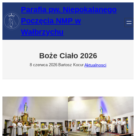
Przejdź
Parafia pw. Niepokalanego
do
Poczęcia NMP w
treści
Wałbrzychu
Boże Ciało 2026
Aktualnosci
8 czerwca 2026
Bartosz Kocur