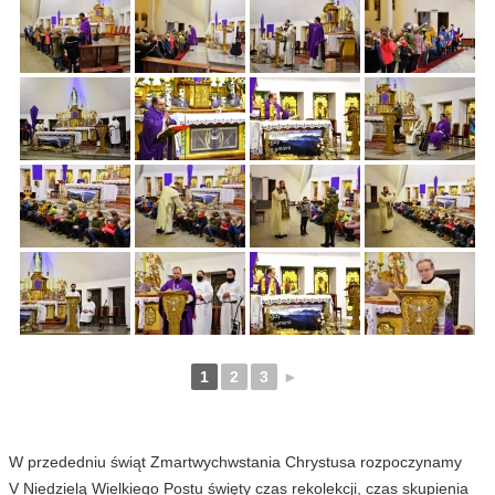
1
2
3
►
W przededniu świąt Zmartwychwstania Chrystusa rozpoczynamy
V Niedzielą Wielkiego Postu święty czas rekolekcji, czas skupienia