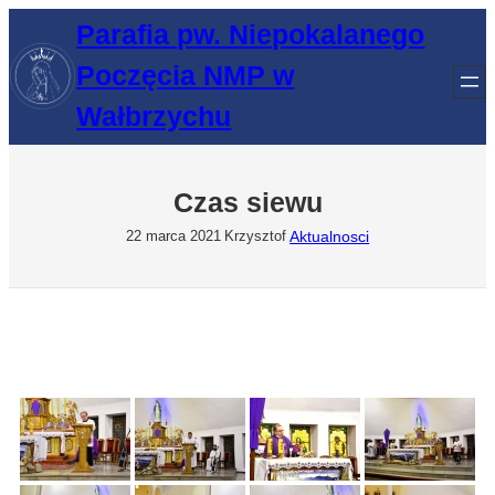
Przejdź
Parafia pw. Niepokalanego
do
Poczęcia NMP w
treści
Wałbrzychu
Czas siewu
Aktualnosci
22 marca 2021
Krzysztof