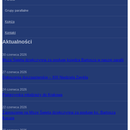
Grupy parafialne
Księża
Kontakt
Aktualności
30 czerwca 2026
Msza Święta dziękczynna za posługę księdza Bartosza w naszej parafii
27 czerwca 2026
Ogłoszenia duszpasterskie – XIII Niedziela Zwykła
24 czerwca 2026
Pielgrzymka młodzieży do Krakowa
22 czerwca 2026
Zaproszenie na Mszę Świętą dziękczynną za posługę ks. Bartosza
Kocura
20 czerwca 2026