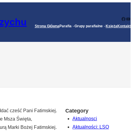
Face
Yo
rzychu
Strona Główna
Parafia
Grupy parafialne
Księża
Kontakt
Category
ddać cześć Pani Fatimskiej.
Aktualnosci
e Msza Święta,
Aktualności: LSO
urą Marki Bożej Fatimskiej.