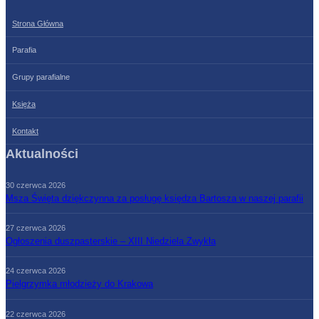
Strona Główna
Parafia
Grupy parafialne
Księża
Kontakt
Aktualności
30 czerwca 2026
Msza Święta dziękczynna za posługę księdza Bartosza w naszej parafii
27 czerwca 2026
Ogłoszenia duszpasterskie – XIII Niedziela Zwykła
24 czerwca 2026
Pielgrzymka młodzieży do Krakowa
22 czerwca 2026