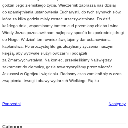
godzin Jego ziemskiego życia. Wieczernik zaprasza nas dzisiaj
do upamiętnienia ustanowienia Eucharystii, do tych słynnych słów,
które za kilka godzin miały zostać urzeczywistnione. Do dziś,
każdego dnia, wspominamy tamten cud przemiany chleba i wina.
Wtedy Jezus pozostawił nam najlepszy sposób bezpośredniej drogi
do Niego. W dzień ten również świętujemy dar ustanowienia
kapłaństwa. Po uroczystej liturgii, złożyliśmy życzenia naszym
księżą, aby wytrwale służyli owczarni i podążali
za Zmartwychwstałym. Na koniec, przenieśliśmy Najświętszy
sakrament do ciemnicy, gdzie towarzyszyliśmy przez wieczór
Jezusowi w Ogrójcu i więzieniu. Radosny czas zamienił się w czas
zwątpienia, trwogi i obawy wydarzeń Wielkiego Piątku…
Poprzedni
Następny
Category