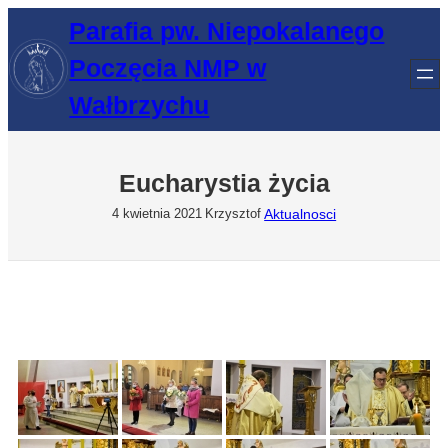
Przejdź
Parafia pw. Niepokalanego
do
Poczęcia NMP w
treści
Wałbrzychu
Eucharystia życia
Aktualnosci
4 kwietnia 2021
Krzysztof