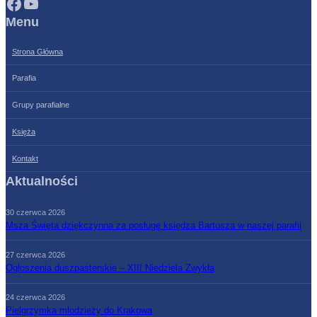
Facebook
YouTube
Menu
Strona Główna
Parafia
Grupy parafialne
Księża
Kontakt
Aktualności
30 czerwca 2026
Msza Święta dziękczynna za posługę księdza Bartosza w naszej parafii
27 czerwca 2026
Ogłoszenia duszpasterskie – XIII Niedziela Zwykła
24 czerwca 2026
Pielgrzymka młodzieży do Krakowa