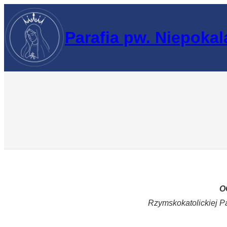
Przejdź
do
Parafia pw. Niepoka
treści
O
Rzymskokatolickiej P