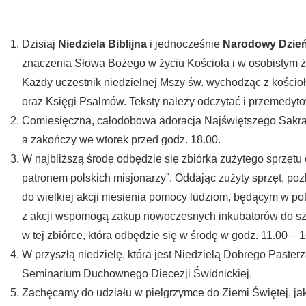
Dzisiaj
Niedziela Biblijna
i jednocześnie
Narodowy Dzień
znaczenia Słowa Bożego w życiu Kościoła i w osobistym ży
Każdy uczestnik niedzielnej Mszy św. wychodząc z kościo
oraz Księgi Psalmów. Teksty należy odczytać i przemedytow
Comiesięczna, całodobowa adoracja Najświętszego Sakram
a zakończy we wtorek przed godz. 18.00.
W najbliższą środę odbędzie się zbiórka zużytego sprzętu 
patronem polskich misjonarzy”. Oddając zużyty sprzęt, po
do wielkiej akcji niesienia pomocy ludziom, będącym w po
z akcji wspomogą zakup nowoczesnych inkubatorów do szp
w tej zbiórce, która odbędzie się w środę w godz. 11.00 – 
W przyszłą niedzielę, która jest Niedzielą Dobrego Paster
Seminarium Duchownego Diecezji Świdnickiej.
Zachęcamy do udziału w pielgrzymce do Ziemi Świętej, jaką