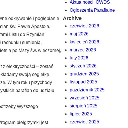
Aktualności: OWDS
Ogłoszenia Parafialne
Archive
wne odkrywanie i pogłębianie
czerwiec 2026
mian św. Pawła Apostoła.
maj 2026
tami Listu do Rzymian
kwiecień 2026
 i rachunku sumienia.
marzec 2026
etnia po Mszy św. wieczornej,
luty 2026
styczeń 2026
 z elektryczności – zostań
grudzień 2025
dokładamy swoją cegiełkę
listopad 2025
rze. W tym roku przychody
październik 2025
stkich parafian do udziału
wrzesień 2025
sierpień 2025
a potrzeby Wyższego
lipiec 2025
czerwiec 2025
Program pielgrzymki jest