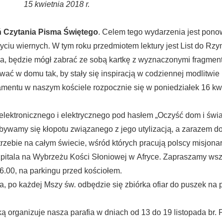
15 kwietnia 2018 r.
 Czytania Pisma Świętego
. Celem tego wydarzenia jest pono
ciu wiernych. W tym roku przedmiotem lektury jest List do Rzy
ła, będzie mógł zabrać ze sobą kartkę z wyznaczonymi fragmen
ać w domu tak, by stały się inspiracją w codziennej modlitwie
entu w naszym kościele rozpocznie się w poniedziałek 16 kwi
elektronicznego i elektrycznego pod hasłem „Oczyść dom i świat
zbywamy się kłopotu związanego z jego utylizacją, a zarazem 
trzebie na całym świecie, wśród których pracują polscy misjona
itala na Wybrzeżu Kości Słoniowej w Afryce. Zapraszamy wszy
16.00, na parkingu przed kościołem.
za, po każdej Mszy św. odbędzie się zbiórka ofiar do puszek n
 organizuje nasza parafia w dniach od 13 do 19 listopada br. 