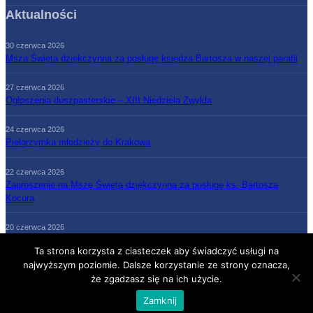
Aktualności
30 czerwca 2026
Msza Święta dziękczynna za posługę księdza Bartosza w naszej parafii
27 czerwca 2026
Ogłoszenia duszpasterskie – XIII Niedziela Zwykła
24 czerwca 2026
Pielgrzymka młodzieży do Krakowa
22 czerwca 2026
Zaproszenie na Mszę Świętą dziękczynną za posługę ks. Bartosza
Kocura
20 czerwca 2026
Ogłoszenia duszpasterskie – XII Niedziela Zwykła
Ta strona korzysta z ciasteczek aby świadczyć usługi na
najwyższym poziomie. Dalsze korzystanie ze strony oznacza,
że zgadzasz się na ich użycie.
Strona Główna
Parafia
Grupy parafialne
Księża
Kontakt
Zamknij
COPYRIGHT (C) X-T9 ALL RIGHTS RESERVED.