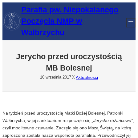
Przejdź
Parafia pw. Niepokalanego
do
Poczęcia NMP w
treści
Wałbrzychu
Jerycho przed uroczystością
MB Bolesnej
Aktualnosci
10 września 2017
X
Na tydzień przed uroczystością Matki Bożej Bolesnej, Patronki
Wałbrzycha, w jej sanktuarium rozpoczęło się
„Jerycho różańcowe”
,
czyli modlitewne czuwanie. Zaczęło się ono Mszą Świętą, na którą
zaproszona została nasza wspólnota parafialna. Przewodniczył jej