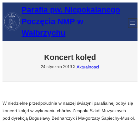
Przejdź
Parafia pw. Niepokalanego
do
Poczęcia NMP w
treści
Wałbrzychu
Koncert kolęd
Aktualnosci
24 stycznia 2019
X
W niedzielne przedpołudnie w naszej świątyni parafialnej odbył się
koncert kolęd w wykonaniu chórów Zespołu Szkół Muzycznych
pod dyrekcją Bogusławy Bednarczyk i Małgorzaty Sapiechy-Musioł.