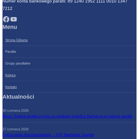
Numer konta bankowego parafii: 89 1240 1952 1111 0010 1347
7212
Facebook
YouTube
Menu
Strona Główna
Parafia
Grupy parafialne
Księża
Kontakt
Aktualności
30 czerwca 2026
Msza Święta dziękczynna za posługę księdza Bartosza w naszej parafii
27 czerwca 2026
Ogłoszenia duszpasterskie – XIII Niedziela Zwykła