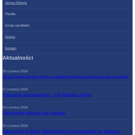
Strona Główna
Parafia
Grupy parafialne
Księża
Kontakt
Aktualności
30 czerwca 2026
Msza Święta dziękczynna za posługę księdza Bartosza w naszej parafii
27 czerwca 2026
Ogłoszenia duszpasterskie – XIII Niedziela Zwykła
24 czerwca 2026
Pielgrzymka młodzieży do Krakowa
22 czerwca 2026
Zaproszenie na Mszę Świętą dziękczynną za posługę ks. Bartosza