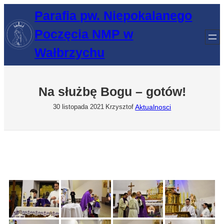
Przejdź
Parafia pw. Niepokalanego
do
Poczęcia NMP w
treści
Wałbrzychu
Na służbę Bogu – gotów!
Aktualnosci
30 listopada 2021
Krzysztof