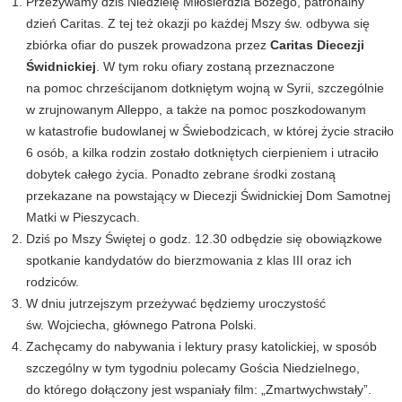
Przeżywamy dziś Niedzielę Miłosierdzia Bożego, patronalny
dzień Caritas. Z tej też okazji po każdej Mszy św. odbywa się
zbiórka ofiar do puszek prowadzona przez
Caritas Diecezji
Świdnickiej
. W tym roku ofiary zostaną przeznaczone
na pomoc chrześcijanom dotkniętym wojną w Syrii, szczególnie
w zrujnowanym Alleppo, a także na pomoc poszkodowanym
w katastrofie budowlanej w Świebodzicach, w której życie straciło
6 osób, a kilka rodzin zostało dotkniętych cierpieniem i utraciło
dobytek całego życia. Ponadto zebrane środki zostaną
przekazane na powstający w Diecezji Świdnickiej Dom Samotnej
Matki w Pieszycach.
Dziś po Mszy Świętej o godz. 12.30 odbędzie się obowiązkowe
spotkanie kandydatów do bierzmowania z klas III oraz ich
rodziców.
W dniu jutrzejszym przeżywać będziemy uroczystość
św. Wojciecha, głównego Patrona Polski.
Zachęcamy do nabywania i lektury prasy katolickiej, w sposób
szczególny w tym tygodniu polecamy Gościa Niedzielnego,
do którego dołączony jest wspaniały film: „Zmartwychwstały”.