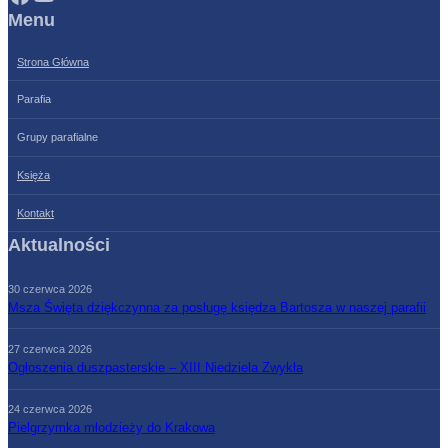
Menu
Strona Główna
Parafia
Grupy parafialne
Księża
Kontakt
Aktualności
30 czerwca 2026
Msza Święta dziękczynna za posługę księdza Bartosza w naszej parafii
27 czerwca 2026
Ogłoszenia duszpasterskie – XIII Niedziela Zwykła
24 czerwca 2026
Pielgrzymka młodzieży do Krakowa