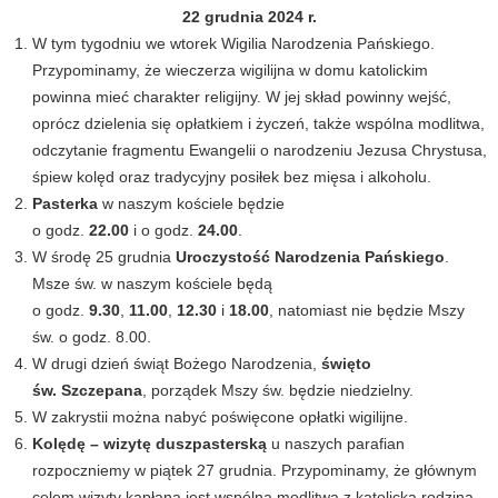
22 grudnia 2024 r.
W tym tygodniu we wtorek Wigilia Narodzenia Pańskiego.
Przypominamy, że wieczerza wigilijna w domu katolickim
powinna mieć charakter religijny. W jej skład powinny wejść,
oprócz dzielenia się opłatkiem i życzeń, także wspólna modlitwa,
odczytanie fragmentu Ewangelii o narodzeniu Jezusa Chrystusa,
śpiew kolęd oraz tradycyjny posiłek bez mięsa i alkoholu.
Pasterka
w naszym kościele będzie
o godz.
22.00
i o godz.
24.00
.
W środę 25 grudnia
Uroczystość Narodzenia Pańskiego
.
Msze św. w naszym kościele będą
o godz.
9.30
,
11.00
,
12.30
i
18.00
, natomiast nie będzie Mszy
św. o godz. 8.00.
W drugi dzień świąt Bożego Narodzenia,
święto
św. Szczepana
, porządek Mszy św. będzie niedzielny.
W zakrystii można nabyć poświęcone opłatki wigilijne.
Kolędę – wizytę duszpasterską
u naszych parafian
rozpoczniemy w piątek 27 grudnia. Przypominamy, że głównym
celem wizyty kapłana jest wspólna modlitwa z katolicką rodziną