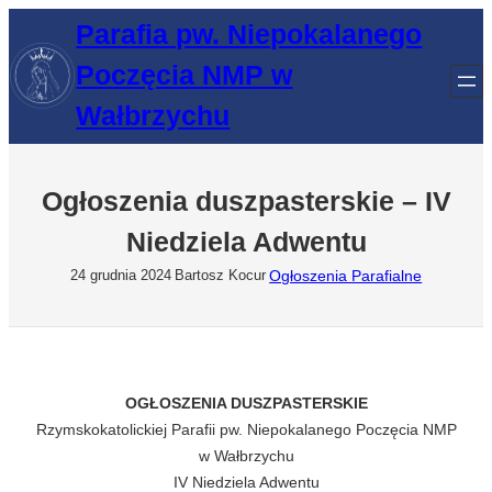
Przejdź
Parafia pw. Niepokalanego
do
Poczęcia NMP w
treści
Wałbrzychu
Ogłoszenia duszpasterskie – IV
Niedziela Adwentu
Ogłoszenia Parafialne
24 grudnia 2024
Bartosz Kocur
OGŁOSZENIA DUSZPASTERSKIE
Rzymskokatolickiej Parafii pw. Niepokalanego Poczęcia NMP
w Wałbrzychu
IV Niedziela Adwentu