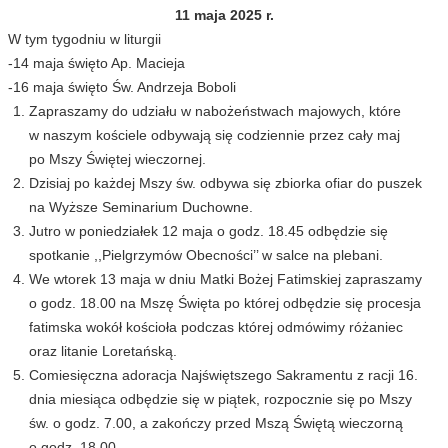
11 maja 2025 r.
W tym tygodniu w liturgii
-14 maja święto Ap. Macieja
-16 maja święto Św. Andrzeja Boboli
Zapraszamy do udziału w nabożeństwach majowych, które
w naszym kościele odbywają się codziennie przez cały maj
po Mszy Świętej wieczornej.
Dzisiaj po każdej Mszy św. odbywa się zbiorka ofiar do puszek
na Wyższe Seminarium Duchowne.
Jutro w poniedziałek 12 maja o godz. 18.45 odbędzie się
spotkanie ,,Pielgrzymów Obecności’’ w salce na plebani.
We wtorek 13 maja w dniu Matki Bożej Fatimskiej zapraszamy
o godz. 18.00 na Mszę Święta po której odbędzie się procesja
fatimska wokół kościoła podczas której odmówimy różaniec
oraz litanie Loretańską.
Comiesięczna adoracja Najświętszego Sakramentu z racji 16.
dnia miesiąca odbędzie się w piątek, rozpocznie się po Mszy
św. o godz. 7.00, a zakończy przed Mszą Świętą wieczorną
o godz. 18.00.