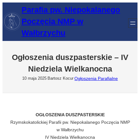
Przejdź
Parafia pw. Niepokalanego
do
Poczęcia NMP w
treści
Wałbrzychu
Ogłoszenia duszpasterskie – IV
Niedziela Wielkanocna
Ogłoszenia Parafialne
10 maja 2025
Bartosz Kocur
OGŁOSZENIA DUSZPASTERSKIE
Rzymskokatolickiej Parafii pw. Niepokalanego Poczęcia NMP
w Wałbrzychu
IV Niedziela Wielkanocna