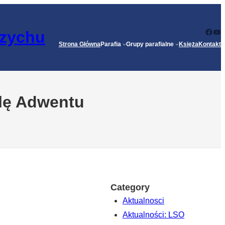
Face
Yo
rzychu
Strona Główna
Parafia
Grupy parafialne
Księża
Kontakt
elę Adwentu
Category
Aktualnosci
Aktualności: LSO