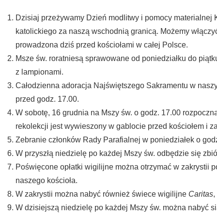
Dzisiaj przeżywamy Dzień modlitwy i pomocy materialnej 
katolickiego za naszą wschodnią granicą. Możemy włączyć s
prowadzona dziś przed kościołami w całej Polsce.
Msze św. roratniesą sprawowane od poniedziałku do piątk
z lampionami.
Całodzienna adoracja Najświętszego Sakramentu w naszym 
przed godz. 17.00.
W sobotę, 16 grudnia na Mszy św. o godz. 17.00 rozpoczną 
rekolekcji jest wywieszony w gablocie przed kościołem i za
Zebranie członków Rady Parafialnej w poniedziałek o godz.
W przyszłą niedzielę po każdej Mszy św. odbędzie się zbió
Poświęcone opłatki wigilijne można otrzymać w zakrystii 
naszego kościoła.
W zakrystii można nabyć również świece wigilijne
Caritas
,
W dzisiejszą niedzielę po każdej Mszy św. można nabyć sian