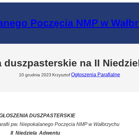
lanego Poczęcia NMP w Wałb
 duszpasterskie na II Niedzi
Ogłoszenia Parafialne
10 grudnia 2023
Krzysztof
GŁOSZENIA DUSZPASTERSKIE
arafii pw. Niepokalanego Poczęcia NMP w Wałbrzychu
II Niedziela Adwentu