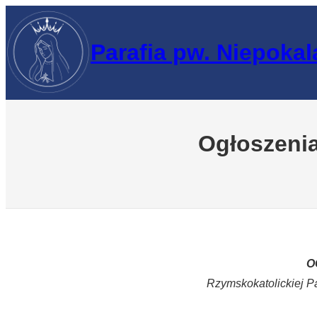
Przejdź
do
Parafia pw. Niepoka
treści
Ogłoszenia
O
Rzymskokatolickiej P