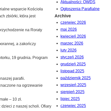
Aktualności: OWDS
Ogłoszenia Parafialne
rialne wsparcie Kościoła
Archive
 zbiórki, która jest
czerwiec 2026
maj 2026
przychodzenie na Roraty
kwiecień 2026
marzec 2026
porannej, a zakończy
luty 2026
styczeń 2026
wtorku, 19 grudnia. Program
grudzień 2025
listopad 2025
październik 2025
aszej parafii.
wrzesień 2025
zeznaczone na ogrzewanie
sierpień 2025
lipiec 2025
małe – 10 zł.
czerwiec 2025
dzieci z naszej scholi. Ofiary