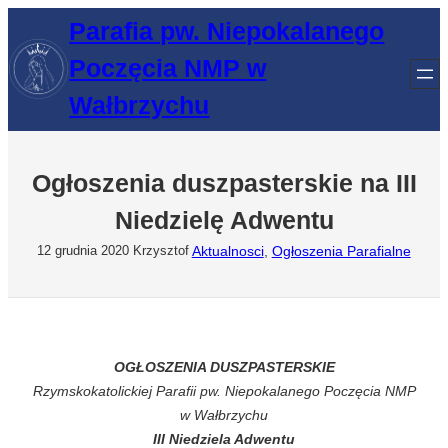
Przejdź
Parafia pw. Niepokalanego
do
Poczęcia NMP w
treści
Wałbrzychu
Ogłoszenia duszpasterskie na III
Niedzielę Adwentu
Aktualnosci
, 
Ogłoszenia Parafialne
12 grudnia 2020
Krzysztof
OGŁOSZENIA DUSZPASTERSKIE
Rzymskokatolickiej Parafii pw. Niepokalanego Poczęcia NMP
w Wałbrzychu
III Niedziela Adwentu