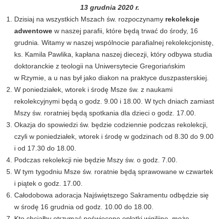
13 grudnia 2020 r.
Dzisiaj na wszystkich Mszach św. rozpoczynamy
rekolekcje
adwentowe
w naszej parafii, które będą trwać do środy, 16
grudnia. Witamy w naszej wspólnocie parafialnej rekolekcjonistę,
ks. Kamila Pawlika, kapłana naszej diecezji, który odbywa studia
doktoranckie z teologii na Uniwersytecie Gregoriańskim
w Rzymie, a u nas był jako diakon na praktyce duszpasterskiej.
W poniedziałek, wtorek i środę Msze św. z naukami
rekolekcyjnymi będą o godz. 9.00 i 18.00. W tych dniach zamiast
Mszy św. roratniej będą spotkania dla dzieci o godz. 17.00.
Okazja do spowiedzi św. będzie codziennie podczas rekolekcji,
czyli w poniedziałek, wtorek i środę w godzinach od 8.30 do 9.00
i od 17.30 do 18.00.
Podczas rekolekcji nie będzie Mszy św. o godz. 7.00.
W tym tygodniu Msze św. roratnie będą sprawowane w czwartek
i piątek o godz. 17.00.
Całodobowa adoracja Najświętszego Sakramentu odbędzie się
w środę 16 grudnia od godz. 10.00 do 18.00.
Kto chciałby otrzymać poświęcone opłatki wigilijne, może