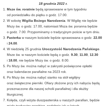
18 grudnia 2022 r.
Msze św. roratnie
będą sprawowane w tym tygodniu
od poniedziałku do piątku o godz. 17.00.
W sobotę
Wigilia Bożego Narodzenia
. W Wigilię nie będzie
Mszy św. o godz. 17.00, natomiast Msza św. poranna będzie
o godz. 7.00. Przypominamy o tradycyjnym poście w tym dniu.
Pasterka
w naszym kościele będzie sprawowana o godz.
22.00
i
24.00
.
W niedzielę 25 grudnia
Uroczystość Narodzenia Pańskiego
.
Msze św. w naszym kościele będą o godz.
9.30
,
11.00
,
12.30
i
18.00
, nie będzie Mszy św. o godz. 8.00.
Po Mszy św. można nabyć w zakrystii poświęcone opłatki
oraz kalendarze parafialne na 2023 rok.
Po Mszy św. można nabyć sianko na stół wigilijny
oraz świąteczne pierniki. Ofiary złożone przy ich nabyciu będą
przeznaczone dla naszej scholii parafialnej i dla służby
liturgicznej.
Kolęda, czyli wizyta duszpasterska u naszych parafian, będzie
miała tradycyjny przebieg, podobnie jak w latach