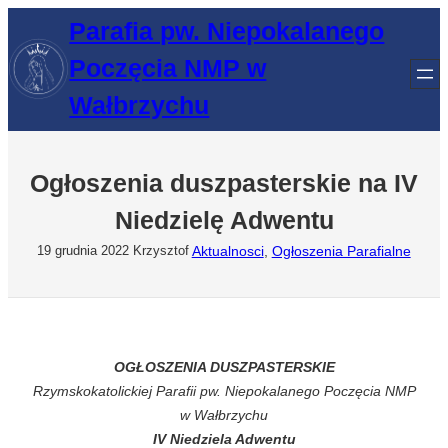
Przejdź
Parafia pw. Niepokalanego
do
Poczęcia NMP w
treści
Wałbrzychu
Ogłoszenia duszpasterskie na IV
Niedzielę Adwentu
Aktualnosci
, 
Ogłoszenia Parafialne
19 grudnia 2022
Krzysztof
OGŁOSZENIA DUSZPASTERSKIE
Rzymskokatolickiej Parafii pw. Niepokalanego Poczęcia NMP
w Wałbrzychu
IV Niedziela Adwentu