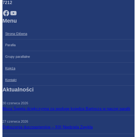
7212
Facebook
YouTube
Menu
Strona Główna
Parafia
Grupy parafialne
Księża
Kontakt
Aktualności
30 czerwca 2026
Msza Święta dziękczynna za posługę księdza Bartosza w naszej parafii
27 czerwca 2026
Ogłoszenia duszpasterskie – XIII Niedziela Zwykła