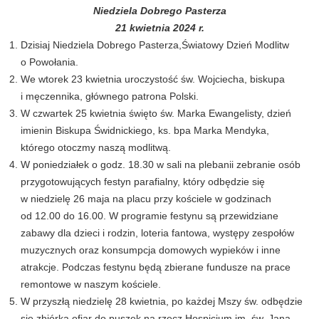
Niedziela Dobrego Pasterza
21 kwietnia 2024 r.
Dzisiaj Niedziela Dobrego Pasterza,Światowy Dzień Modlitw
o Powołania.
We wtorek 23 kwietnia uroczystość św. Wojciecha, biskupa
i męczennika, głównego patrona Polski.
W czwartek 25 kwietnia święto św. Marka Ewangelisty, dzień
imienin Biskupa Świdnickiego, ks. bpa Marka Mendyka,
którego otoczmy naszą modlitwą.
W poniedziałek o godz. 18.30 w sali na plebanii zebranie osób
przygotowujących festyn parafialny, który odbędzie się
w niedzielę 26 maja na placu przy kościele w godzinach
od 12.00 do 16.00. W programie festynu są przewidziane
zabawy dla dzieci i rodzin, loteria fantowa, występy zespołów
muzycznych oraz konsumpcja domowych wypieków i inne
atrakcje. Podczas festynu będą zbierane fundusze na prace
remontowe w naszym kościele.
W przyszłą niedzielę 28 kwietnia, po każdej Mszy św. odbędzie
się zbiórka ofiar do puszek na rzecz Hospicjum im. św. Jana