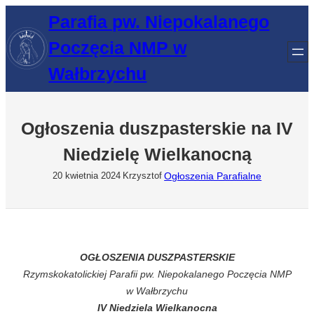
Przejdź
Parafia pw. Niepokalanego
do
Poczęcia NMP w
treści
Wałbrzychu
Ogłoszenia duszpasterskie na IV
Niedzielę Wielkanocną
Ogłoszenia Parafialne
20 kwietnia 2024
Krzysztof
OGŁOSZENIA DUSZPASTERSKIE
Rzymskokatolickiej Parafii pw. Niepokalanego Poczęcia NMP
w Wałbrzychu
IV Niedziela Wielkanocna