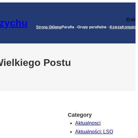
Face
Yo
rzychu
Strona Główna
Parafia
Grupy parafialne
Księża
Kontakt
Wielkiego Postu
Category
Aktualnosci
Aktualności: LSO