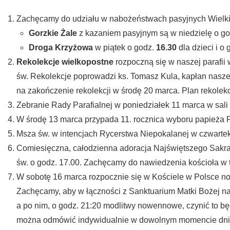
Zachęcamy do udziału w nabożeństwach pasyjnych Wielki
Gorzkie Żale
z kazaniem pasyjnym są w niedzielę o g
Droga Krzyżowa
w piątek o godz.
16.30
dla dzieci i o
Rekolekcje wielkopostne
rozpoczną się w naszej parafii 
św. Rekolekcje poprowadzi ks. Tomasz Kula, kapłan naszej 
na zakończenie rekolekcji w środę 20 marca. Plan rekolekc
Zebranie Rady Parafialnej w poniedziałek 11 marca w sali 
W środę 13 marca przypada 11. rocznica wyboru papieża 
Msza św. w intencjach Rycerstwa Niepokalanej w czwartek
Comiesięczna, całodzienna adoracja Najświętszego Sakra
św. o godz. 17.00. Zachęcamy do nawiedzenia kościoła w 
W sobotę 16 marca rozpocznie się w Kościele w Polsce no
Zachęcamy, aby w łączności z Sanktuarium Matki Bożej n
a po nim, o godz. 21:20 modlitwy nowennowe, czynić to b
można odmówić indywidualnie w dowolnym momencie dnia. 