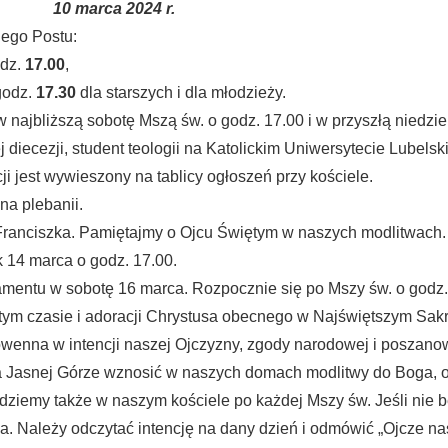
10 marca 2024 r.
ego Postu:
odz.
17.00
,
 godz.
17.30
dla starszych i dla młodzieży.
w najbliższą sobotę Mszą św. o godz. 17.00 i w przyszłą niedzi
diecezji, student teologii na Katolickim Uniwersytecie Lubels
ji jest wywieszony na tablicy ogłoszeń przy kościele.
na plebanii.
Franciszka. Pamiętajmy o Ojcu Świętym w naszych modlitwach.
 14 marca o godz. 17.00.
mentu w sobotę 16 marca. Rozpocznie się po Mszy św. o godz.
tym czasie i adoracji Chrystusa obecnego w Najświętszym Sak
wenna w intencji naszej Ojczyzny, zgody narodowej i poszanow
a Jasnej Górze wznosić w naszych domach modlitwy do Boga, 
ędziemy także w naszym kościele po każdej Mszy św. Jeśli nie 
Należy odczytać intencję na dany dzień i odmówić „Ojcze nas