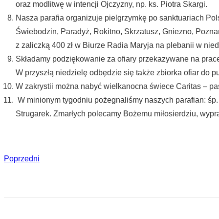
oraz modlitwę w intencji Ojczyzny, np. ks. Piotra Skargi.
Nasza parafia organizuje pielgrzymkę po sanktuariach Pol
Świebodzin, Paradyż, Rokitno, Skrzatusz, Gniezno, Poznań
z zaliczką 400 zł w Biurze Radia Maryja na plebanii w nied
Składamy podziękowanie za ofiary przekazywane na prace 
W przyszłą niedzielę odbędzie się także zbiorka ofiar do 
W zakrystii można nabyć wielkanocna świece Caritas – pasc
W minionym tygodniu pożegnaliśmy naszych parafian: śp. Kr
Strugarek. Zmarłych polecamy Bożemu miłosierdziu, wypra
Poprzedni