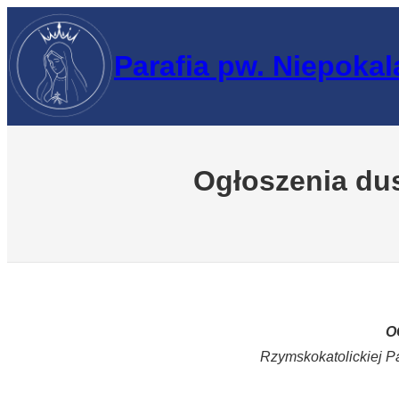
Przejdź
do
Parafia pw. Niepoka
treści
Ogłoszenia dus
O
Rzymskokatolickiej P