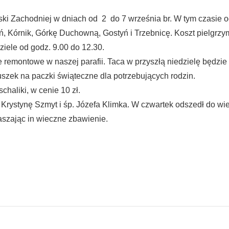
ski Zachodniej w dniach od 2 do 7 września br. W tym czasie 
, Kórnik, Górkę Duchowną, Gostyń i Trzebnicę. Koszt pielgrzym
ziele od godz. 9.00 do 12.30.
remontowe w naszej parafii. Taca w przyszłą niedzielę będzie 
puszek na paczki świąteczne dla potrzebujących rodzin.
haliki, w cenie 10 zł.
ystynę Szmyt i śp. Józefa Klimka. W czwartek odszedł do wiecz
szając in wieczne zbawienie.