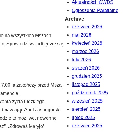
Aktualności: OWDS
Ogłoszenia Parafialne
Archive
czerwiec 2026
maj 2026
elę na wszystkich Mszach
kwiecień 2026
kim. Spowiedź św. odbędzie się
marzec 2026
luty 2026
styczeń 2026
grudzień 2025
listopad 2025
 7.00, a zakończy przed Mszą
październik 2025
ramencie.
wrzesień 2025
ania życia ludzkiego.
sierpień 2025
odmawiając Apel Jasnogórski,
lipiec 2025
będzie to możliwe, nowennę
czerwiec 2025
z”, „Zdrowaś Maryjo”