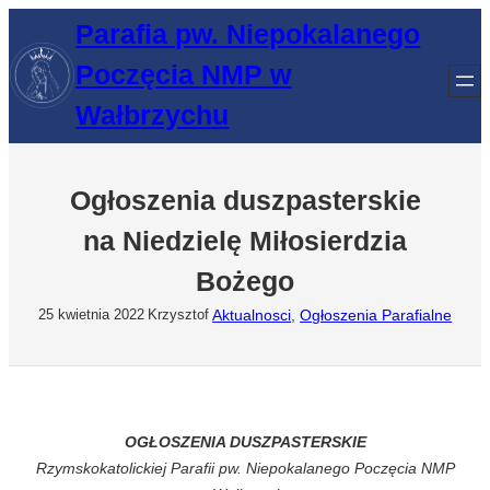
Przejdź
Parafia pw. Niepokalanego
do
Poczęcia NMP w
treści
Wałbrzychu
Ogłoszenia duszpasterskie
na Niedzielę Miłosierdzia
Bożego
Aktualnosci
, 
Ogłoszenia Parafialne
25 kwietnia 2022
Krzysztof
OGŁOSZENIA DUSZPASTERSKIE
Rzymskokatolickiej Parafii pw. Niepokalanego Poczęcia NMP