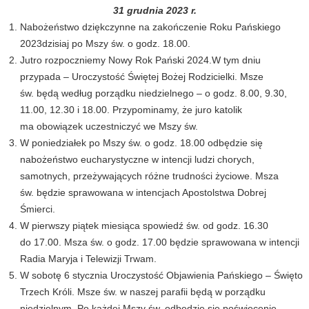
31 grudnia 2023 r.
Nabożeństwo dziękczynne na zakończenie Roku Pańskiego
2023dzisiaj po Mszy św. o godz. 18.00.
Jutro rozpoczniemy Nowy Rok Pański 2024.W tym dniu
przypada – Uroczystość Świętej Bożej Rodzicielki. Msze
św. będą według porządku niedzielnego – o godz. 8.00, 9.30,
11.00, 12.30 i 18.00. Przypominamy, że juro katolik
ma obowiązek uczestniczyć we Mszy św.
W poniedziałek po Mszy św. o godz. 18.00 odbędzie się
nabożeństwo eucharystyczne w intencji ludzi chorych,
samotnych, przeżywających różne trudności życiowe. Msza
św. będzie sprawowana w intencjach Apostolstwa Dobrej
Śmierci.
W pierwszy piątek miesiąca spowiedź św. od godz. 16.30
do 17.00. Msza św. o godz. 17.00 będzie sprawowana w intencji
Radia Maryja i Telewizji Trwam.
W sobotę 6 stycznia Uroczystość Objawienia Pańskiego – Święto
Trzech Króli. Msze św. w naszej parafii będą w porządku
niedzielnym. Po każdej Mszy św. odbędzie się poświęcenie