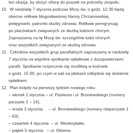
też okazja, by złożyć ofiarę do puszek na potrzeby zespołu.
W niedzielę 7 stycznia podczas Mszy św. o godz. 12.30 będą
obecne relikwie błogosławionej Hanny Chrzanowskiej,
pielęgniarki, patronki służby zdrowia. Relikwie peregrynują
po placówkach związanych ze służbą ludziom chorym.
Zapraszamy na tę Mszę św. szczególnie ludzi chorych
oraz wszystkich związanych ze służbą zdrowia.
Członków wszystkich grup parafialnych zapraszamy w niedzielę
7 stycznia na wspólne spotkanie opłatkowe z duszpasterzami
parafii. Spotkanie rozpocznie się modlitwą w kościele
o godz. 15.00, po czym w sali na plebanii odbędzie się dzielenie
opłatkiem.
Plan kolędy na pierwszy tydzień nowego roku:
– wtorek 2 stycznia – ul. Pasteura i ul. Broniewskiego (numery
parzyste 2 – 14),
– środa 3 stycznia – ul. Broniewskiego (numery nieparzyste 1
– 63),
– czwartek 4 stycznia – ul. Westerplatte,
– piątek 5 stycznia – ul. Główna.