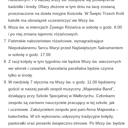
kadzidła i kredy. Ofiary złożone w tym dniu na tacę zostaną
przeznaczone na dzieła misyjne Kościoła. W Święto Trzech Króli
katolik ma obowiązek uczestniczyć we Mszy św.
Msza św. w intencjach Żywego Różańca w sobotę o godz. 8.00
i po niej zmiana tajemnic różańcowych.
Fatimskie nabożeństwo różańcowe, wynagradzające
Niepokalanemu Sercu Maryi przed Najświętszym Sakramentem
w sobotę o godz. 17.00.
Z racji kolędy w tym tygodniu nie będzie Mszy św. wieczornych
we wtorek i czwartek. Kancelaria parafialna będzie czynna
tylko w środę.
W niedzielę 7 stycznia na Mszy św. o godz. 11.00 będziemy
gościć w naszej parafii zespół muzyczny „Majewska Band”,
działający przy Szkole Specjalnej w Wałbrzychu. Członkami
zespołu są zarówno nauczyciele pracujący w tej szkole, jak
i uczniowie. Założycielem zespołu jest pani Anna Majewska –
katechetka. W ich wykonaniu usłyszymy tradycyjne kolędy,
pastorałki oraz piosenki świąteczno-zimowe. Po Mszy św. będzie