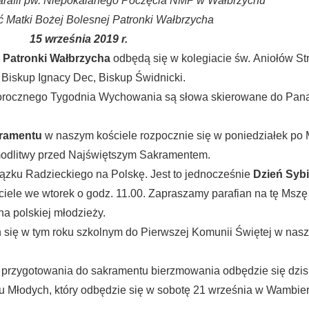
arafii pw. Niepokalanego Poczęcia NMP w Wałbrzychu
ć Matki Bożej Bolesnej Patronki Wałbrzycha
15 września 2019 r.
, Patronki Wałbrzycha
odbędą się w kolegiacie św. Aniołów St
 Biskup Ignacy Dec, Biskup Świdnicki.
gorocznego Tygodnia Wychowania są słowa skierowane do Pana
kramentu
w naszym kościele rozpocznie się w poniedziałek po 
modlitwy przed Najświętszym Sakramentem.
ązku Radzieckiego na Polskę. Jest to jednocześnie
Dzień Syb
ele we wtorek o godz. 11.00. Zapraszamy parafian na tę Mszę
ona polskiej młodzieży.
 się w tym roku szkolnym do Pierwszej Komunii Świętej w naszej
ch przygotowania do sakramentu bierzmowania odbędzie się dzisi
u Młodych, który odbędzie się w sobotę 21 września w Wambie