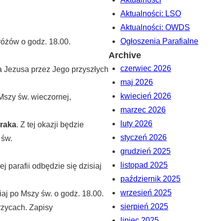
Aktualności: LSO
Aktualności: OWDS
Ogłoszenia Parafialne
różów o godz. 18.00.
Archive
czerwiec 2026
 Jezusa przez Jego przyszłych
maj 2026
kwiecień 2026
Mszy św. wieczornej,
marzec 2026
luty 2026
iraka
. Z tej okazji będzie
styczeń 2026
 św.
grudzień 2025
listopad 2025
 parafii odbędzie się dzisiaj
październik 2025
wrzesień 2025
aj po Mszy św. o godz. 18.00.
sierpień 2025
rzycach. Zapisy
lipiec 2025