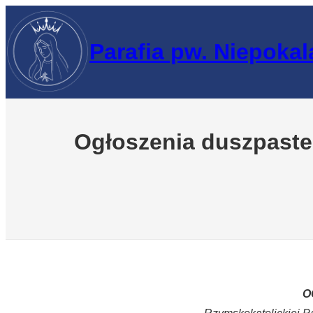
Przejdź
do
Parafia pw. Niepoka
treści
Ogłoszenia duszpaster
O