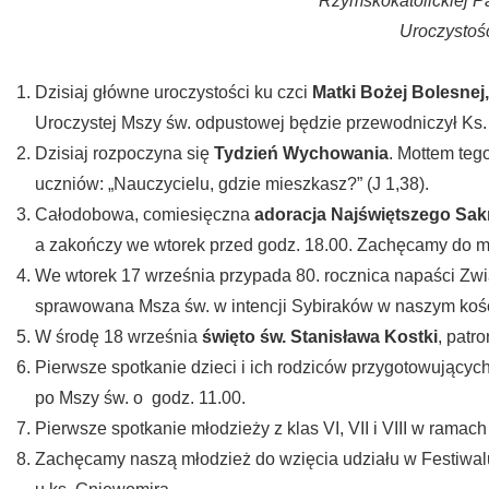
Rzymskokatolickiej P
Uroczystoś
Dzisiaj główne uroczystości ku czci
Matki Bożej Bolesnej
Uroczystej Mszy św. odpustowej będzie przewodniczył Ks.
Dzisiaj rozpoczyna się
Tydzień Wychowania
. Mottem te
uczniów: „Nauczycielu, gdzie mieszkasz?” (J 1,38).
Całodobowa, comiesięczna
adoracja Najświętszego Sa
a zakończy we wtorek przed godz. 18.00. Zachęcamy do 
We wtorek 17 września przypada 80. rocznica napaści Zwi
sprawowana Msza św. w intencji Sybiraków w naszym kości
W środę 18 września
święto św. Stanisława Kostki
, patr
Pierwsze spotkanie dzieci i ich rodziców przygotowujących
po Mszy św. o godz. 11.00.
Pierwsze spotkanie młodzieży z klas VI, VII i VIII w rama
Zachęcamy naszą młodzież do wzięcia udziału w Festiwal