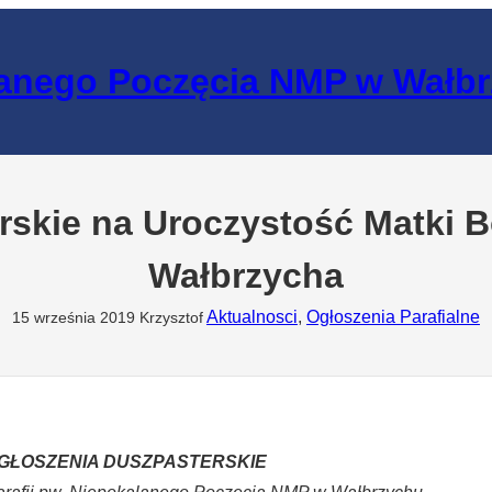
lanego Poczęcia NMP w Wałb
skie na Uroczystość Matki B
Wałbrzycha
Aktualnosci
, 
Ogłoszenia Parafialne
15 września 2019
Krzysztof
GŁOSZENIA DUSZPASTERSKIE