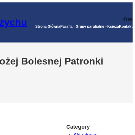
Face
Yo
rzychu
Strona Główna
Parafia
Grupy parafialne
Księża
Kontakt
ożej Bolesnej Patronki
Category
Aktualnosci