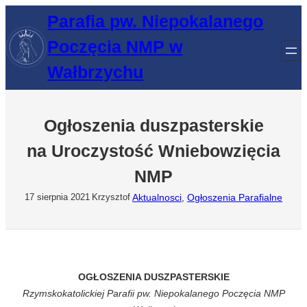
Przejdź
Parafia pw. Niepokalanego
do
Poczęcia NMP w
treści
Wałbrzychu
Ogłoszenia duszpasterskie
na Uroczystość Wniebowzięcia
NMP
Aktualnosci
, 
Ogłoszenia Parafialne
17 sierpnia 2021
Krzysztof
OGŁOSZENIA DUSZPASTERSKIE
Rzymskokatolickiej Parafii pw. Niepokalanego Poczęcia NMP