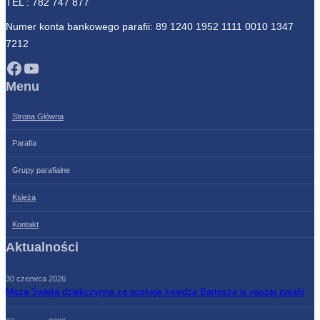
TEL :
782 747 877
Numer konta bankowego parafii: 89 1240 1952 1111 0010 1347
7212
Facebook
YouTube
Menu
Strona Główna
Parafia
Grupy parafialne
Księża
Kontakt
Aktualności
30 czerwca 2026
Msza Święta dziękczynna za posługę księdza Bartosza w naszej parafii