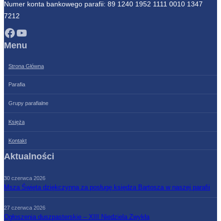
Numer konta bankowego parafii: 89 1240 1952 1111 0010 1347
7212
Facebook
YouTube
Menu
Strona Główna
Parafia
Grupy parafialne
Księża
Kontakt
Aktualności
30 czerwca 2026
Msza Święta dziękczynna za posługę księdza Bartosza w naszej parafii
27 czerwca 2026
Ogłoszenia duszpasterskie – XIII Niedziela Zwykła