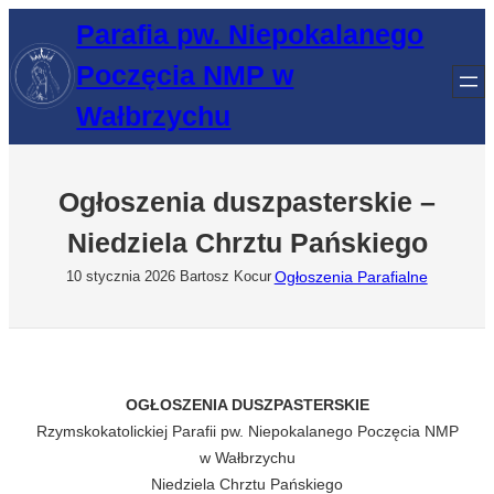
Przejdź
Parafia pw. Niepokalanego
do
Poczęcia NMP w
treści
Wałbrzychu
Ogłoszenia duszpasterskie –
Niedziela Chrztu Pańskiego
Ogłoszenia Parafialne
10 stycznia 2026
Bartosz Kocur
OGŁOSZENIA DUSZPASTERSKIE
Rzymskokatolickiej Parafii pw. Niepokalanego Poczęcia NMP
w Wałbrzychu
Niedziela Chrztu Pańskiego