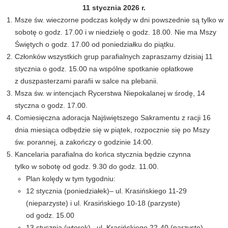
11 stycznia 2026 r.
Msze św. wieczorne podczas kolędy w dni powszednie są tylko w
sobotę o godz. 17.00 i w niedzielę o godz. 18.00. Nie ma Mszy
Świętych o godz. 17.00 od poniedziałku do piątku.
Członków wszystkich grup parafialnych zapraszamy dzisiaj 11
stycznia o godz. 15.00 na wspólne spotkanie opłatkowe
z duszpasterzami parafii w salce na plebanii.
Msza św. w intencjach Rycerstwa Niepokalanej w środę, 14
styczna o godz. 17.00.
Comiesięczna adoracja Najświętszego Sakramentu z racji 16
dnia miesiąca odbędzie się w piątek, rozpocznie się po Mszy
św. porannej, a zakończy o godzinie 14:00.
Kancelaria parafialna do końca stycznia będzie czynna
tylko w sobotę od godz. 9.30 do godz. 11.00.
Plan kolędy w tym tygodniu:
12 stycznia (poniedziałek)– ul. Krasińskiego 11-29
(nieparzyste) i ul. Krasińskiego 10-18 (parzyste)
od godz. 15.00
13 stycznia (wtorek)– ul. Krasińskiego 22-40 (parzyste),