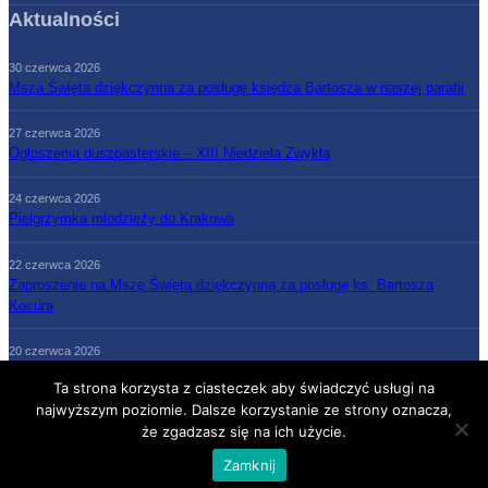
Aktualności
30 czerwca 2026
Msza Święta dziękczynna za posługę księdza Bartosza w naszej parafii
27 czerwca 2026
Ogłoszenia duszpasterskie – XIII Niedziela Zwykła
24 czerwca 2026
Pielgrzymka młodzieży do Krakowa
22 czerwca 2026
Zaproszenie na Mszę Świętą dziękczynną za posługę ks. Bartosza
Kocura
20 czerwca 2026
Ogłoszenia duszpasterskie – XII Niedziela Zwykła
Ta strona korzysta z ciasteczek aby świadczyć usługi na
najwyższym poziomie. Dalsze korzystanie ze strony oznacza,
że zgadzasz się na ich użycie.
Strona Główna
Parafia
Grupy parafialne
Księża
Kontakt
Zamknij
COPYRIGHT (C) X-T9 ALL RIGHTS RESERVED.