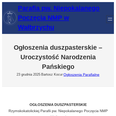
Przejdź
Parafia pw. Niepokalanego
do
Poczęcia NMP w
treści
Wałbrzychu
Ogłoszenia duszpasterskie –
Uroczystość Narodzenia
Pańskiego
Ogłoszenia Parafialne
23 grudnia 2025
Bartosz Kocur
OGŁOSZENIA DUSZPASTERSKIE
Rzymskokatolickiej Parafii pw. Niepokalanego Poczęcia NMP