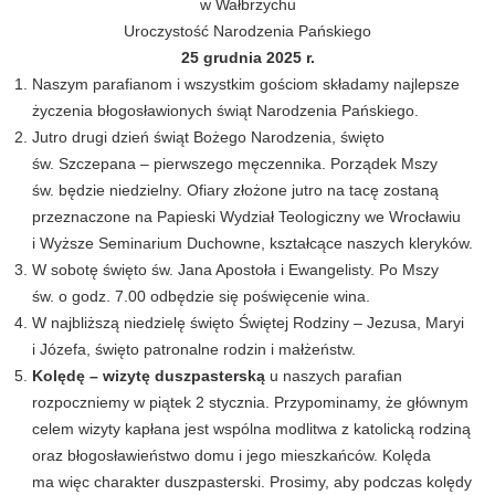
w Wałbrzychu
Uroczystość Narodzenia Pańskiego
25 grudnia 2025 r.
Naszym parafianom i wszystkim gościom składamy najlepsze
życzenia błogosławionych świąt Narodzenia Pańskiego.
Jutro drugi dzień świąt Bożego Narodzenia, święto
św. Szczepana – pierwszego męczennika. Porządek Mszy
św. będzie niedzielny. Ofiary złożone jutro na tacę zostaną
przeznaczone na Papieski Wydział Teologiczny we Wrocławiu
i Wyższe Seminarium Duchowne, kształcące naszych kleryków.
W sobotę święto św. Jana Apostoła i Ewangelisty. Po Mszy
św. o godz. 7.00 odbędzie się poświęcenie wina.
W najbliższą niedzielę święto Świętej Rodziny – Jezusa, Maryi
i Józefa, święto patronalne rodzin i małżeństw.
Kolędę – wizytę duszpasterską
u naszych parafian
rozpoczniemy w piątek 2 stycznia. Przypominamy, że głównym
celem wizyty kapłana jest wspólna modlitwa z katolicką rodziną
oraz błogosławieństwo domu i jego mieszkańców. Kolęda
ma więc charakter duszpasterski. Prosimy, aby podczas kolędy