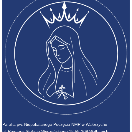
Parafia pw. Niepokalanego Poczęcia NMP w Wałbrzychu
ul. Prymasa Stefana Wyszyńskiego 18 58-309 Wałbrzych