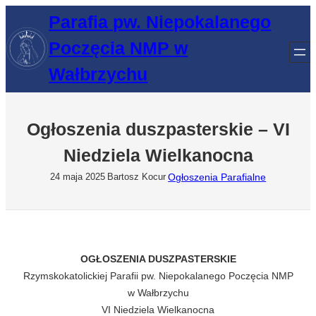
Przejdź
Parafia pw. Niepokalanego
do
Poczęcia NMP w
treści
Wałbrzychu
Ogłoszenia duszpasterskie – VI
Niedziela Wielkanocna
Ogłoszenia Parafialne
24 maja 2025
Bartosz Kocur
OGŁOSZENIA DUSZPASTERSKIE
Rzymskokatolickiej Parafii pw. Niepokalanego Poczęcia NMP
w Wałbrzychu
VI Niedziela Wielkanocna