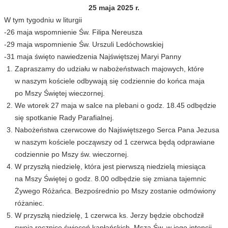
25 maja 2025 r.
W tym tygodniu w liturgii
-26 maja wspomnienie Św. Filipa Nereusza
-29 maja wspomnienie Św. Urszuli Ledóchowskiej
-31 maja święto nawiedzenia Najświętszej Maryi Panny
Zapraszamy do udziału w nabożeństwach majowych, które
w naszym kościele odbywają się codziennie do końca maja
po Mszy Świętej wieczornej.
We wtorek 27 maja w salce na plebani o godz. 18.45 odbędzie
się spotkanie Rady Parafialnej.
Nabożeństwa czerwcowe do Najświętszego Serca Pana Jezusa
w naszym kościele począwszy od 1 czerwca będą odprawiane
codziennie po Mszy św. wieczornej.
W przyszłą niedzielę, która jest pierwszą niedzielą miesiąca
na Mszy Świętej o godz. 8.00 odbędzie się zmiana tajemnic
Żywego Różańca. Bezpośrednio po Mszy zostanie odmówiony
różaniec.
W przyszłą niedzielę, 1 czerwca ks. Jerzy będzie obchodził
swoją rocznicę święceń kapłańskich. Msza Św. w jego intencji