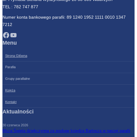
TEL :
782 747 877
Numer konta bankowego parafii: 89 1240 1952 1111 0010 1347
7212
Facebook
YouTube
Menu
Strona Główna
Parafia
Grupy parafialne
Księża
Kontakt
Aktualności
30 czerwca 2026
Msza Święta dziękczynna za posługę księdza Bartosza w naszej parafii