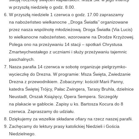
w przyszłą niedzielę o godz. 8.00.
W przyszłą niedziele 1 czerwca o godz. 17.00 zapraszamy
na nabożeństwo wielkanocne ,,Droga Światła’’ organizowane
przez nasza wspólnotę młodzieżową. Droga Światła
(Via Lucis)
to wielkanocne nabożeństwo, wzorowane na Drodze Krzyżowej.
Polega ono na przeżywaniu 14 stacji – spotkań Chrystusa
Zmartwychwstałego z uczniami i służy przeżywaniu tajemnic
paschalnych.
Nasza parafia 14 czerwca w sobotę organizuje pielgrzymko-
wycieczkę do Drezna. W programie: Msza Święta, Zwiedzanie
Drezna z przewodnikiem. Zobaczymy: kościół Marii Panny,
katedra Świętej Trójcy, Pałac Zwingera, Tarasy Bruhla, dzielnice
Neustadt, Orszak Książęcy, Opera Sempera. Szczegóły
na plakacie w gablocie. Zapisy u ks. Bartosza Kocura do 8
czerwca. Zapraszamy do udziału.
Dziękujemy za wszelkie składane ofiary na rzecz naszej parafii.
Zachęcamy do lektury prasy katolickiej Niedzieli i Gościa
Niedzielnego.