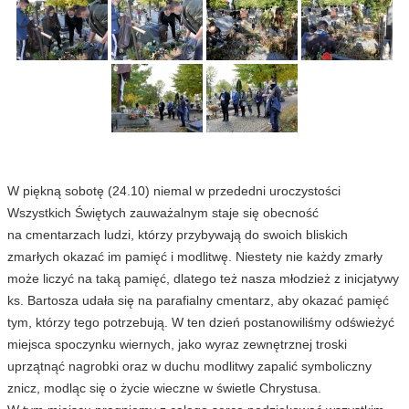
W piękną sobotę (24.10) niemal w przededni uroczystości
Wszystkich Świętych zauważalnym staje się obecność
na cmentarzach ludzi, którzy przybywają do swoich bliskich
zmarłych okazać im pamięć i modlitwę. Niestety nie każdy zmarły
może liczyć na taką pamięć, dlatego też nasza młodzież z inicjatywy
ks. Bartosza udała się na parafialny cmentarz, aby okazać pamięć
tym, którzy tego potrzebują. W ten dzień postanowiliśmy odświeżyć
miejsca spoczynku wiernych, jako wyraz zewnętrznej troski
uprzątnąć nagrobki oraz w duchu modlitwy zapalić symboliczny
znicz, modląc się o życie wieczne w świetle Chrystusa.