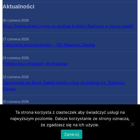
Aktualności
30 czerwca 2026
Msza Święta dziękczynna za posługę księdza Bartosza w naszej parafii
27 czerwca 2026
Ogłoszenia duszpasterskie – XIII Niedziela Zwykła
24 czerwca 2026
Pielgrzymka młodzieży do Krakowa
22 czerwca 2026
Zaproszenie na Mszę Świętą dziękczynną za posługę ks. Bartosza
Kocura
20 czerwca 2026
Ogłoszenia duszpasterskie – XII Niedziela Zwykła
Ta strona korzysta z ciasteczek aby świadczyć usługi na
najwyższym poziomie. Dalsze korzystanie ze strony oznacza,
że zgadzasz się na ich użycie.
Strona Główna
Parafia
Grupy parafialne
Księża
Kontakt
Zamknij
COPYRIGHT (C) X-T9 ALL RIGHTS RESERVED.