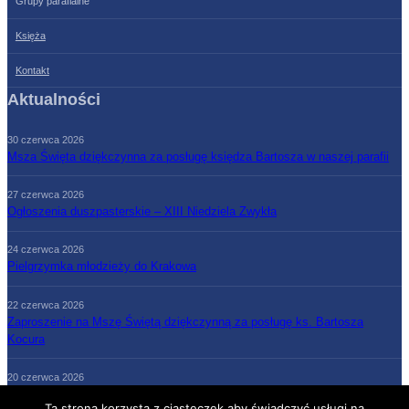
Grupy parafialne
Księża
Kontakt
Aktualności
30 czerwca 2026
Msza Święta dziękczynna za posługę księdza Bartosza w naszej parafii
27 czerwca 2026
Ogłoszenia duszpasterskie – XIII Niedziela Zwykła
24 czerwca 2026
Pielgrzymka młodzieży do Krakowa
22 czerwca 2026
Zaproszenie na Mszę Świętą dziękczynną za posługę ks. Bartosza
Kocura
20 czerwca 2026
Ogłoszenia duszpasterskie – XII Niedziela Zwykła
Ta strona korzysta z ciasteczek aby świadczyć usługi na