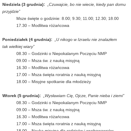
Niedziela (3 grudnia):
„Czuwajcie, bo nie wiecie, kiedy pan domu
przyjdzie”
Msze święte o godzinie: 8.00; 9.30; 11.00; 12.30; 18.00
17.30 – Modlitwa różańcowa
Poniedziałek (4 grudnia):
„U nikogo w Izraelu nie znalazłem
tak wielkiej wiary”
08.30 – Godzinki o Niepokalanym Poczęciu NMP
09.00 – Msza św. z nauką misyjną
16.30 – Modlitwa różańcowa
17.00 – Msza święta roratnia z nauką misyjną
18.00 – Misyjne spotkanie dla młodzieży
Wtorek (5 grudnia):
„Wysławiam Cię, Ojcze, Panie nieba i ziemi”
08.30 – Godzinki o Niepokalanym Poczęciu NMP
09.00 – Msza św. z nauką misyjną
16.30 – Modlitwa różańcowa
17.00 – Msza święta roratnia z nauką misyjną
18.00 – Nauka misyjna dla rodziców i wychowawców