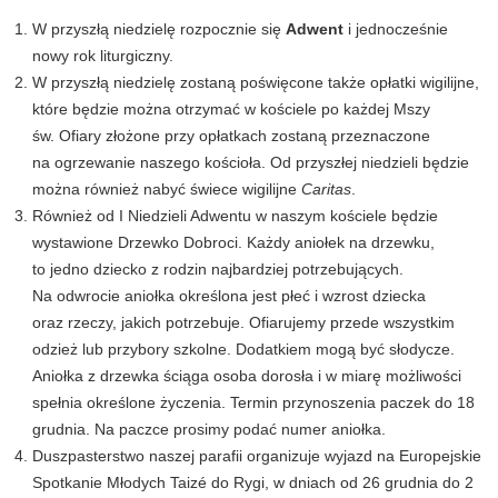
W przyszłą niedzielę rozpocznie się
Adwent
i jednocześnie
nowy rok liturgiczny.
W przyszłą niedzielę zostaną poświęcone także opłatki wigilijne,
które będzie można otrzymać w kościele po każdej Mszy
św. Ofiary złożone przy opłatkach zostaną przeznaczone
na ogrzewanie naszego kościoła. Od przyszłej niedzieli będzie
można również nabyć świece wigilijne
Caritas
.
Również od I Niedzieli Adwentu w naszym kościele będzie
wystawione Drzewko Dobroci. Każdy aniołek na drzewku,
to jedno dziecko z rodzin najbardziej potrzebujących.
Na odwrocie aniołka określona jest płeć i wzrost dziecka
oraz rzeczy, jakich potrzebuje. Ofiarujemy przede wszystkim
odzież lub przybory szkolne. Dodatkiem mogą być słodycze.
Aniołka z drzewka ściąga osoba dorosła i w miarę możliwości
spełnia określone życzenia. Termin przynoszenia paczek do 18
grudnia. Na paczce prosimy podać numer aniołka.
Duszpasterstwo naszej parafii organizuje wyjazd na Europejskie
Spotkanie Młodych Taizé do Rygi, w dniach od 26 grudnia do 2