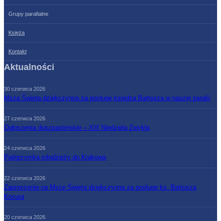
Grupy parafialne
Księża
Kontakt
Aktualności
30 czerwca 2026
Msza Święta dziękczynna za posługę księdza Bartosza w naszej parafii
27 czerwca 2026
Ogłoszenia duszpasterskie – XIII Niedziela Zwykła
24 czerwca 2026
Pielgrzymka młodzieży do Krakowa
22 czerwca 2026
Zaproszenie na Mszę Świętą dziękczynną za posługę ks. Bartosza
Kocura
20 czerwca 2026