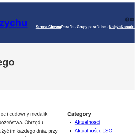
Face
Yo
rzychu
Strona Główna
Parafia
Grupy parafialne
Księża
Kontakt
ego
Category
niec i cudowny medalik.
Aktualnosci
abożeństwa. Obrzędu
Aktualności: LSO
łużyć im każdego dnia, przy