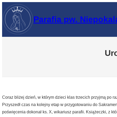
Przejdź
do
Parafia pw. Niepoka
treści
Ur
Coraz bliżej dzień, w którym dzieci klas trzecich przyjmą po
Przyszedł czas na kolejny etap w przygotowaniu do Sakrame
poświęcenia dokonał ks. X, wikariusz parafii. Książeczki, z k