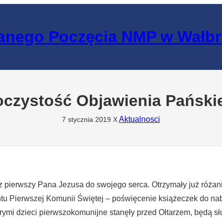
lanego Poczęcia NMP w Wałb
oczystość Objawienia Pański
Aktualnosci
7 stycznia 2019
X
 raz pierwszy Pana Jezusa do swojego serca. Otrzymały już róża
ntu Pierwszej Komunii Świętej – poświęcenie książeczek do n
tórymi dzieci pierwszokomunijne stanęły przed Ołtarzem, będą s