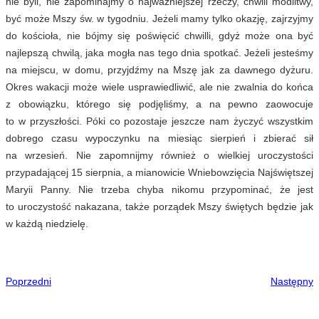
nie byli, nie zapominajmy o najważniejszej rzeczy, chwili modlitwy,
być może Mszy św. w tygodniu. Jeżeli mamy tylko okazję, zajrzyjmy
do kościoła, nie bójmy się poświęcić chwilli, gdyż może ona być
najlepszą chwilą, jaka mogła nas tego dnia spotkać. Jeżeli jesteśmy
na miejscu, w domu, przyjdźmy na Mszę jak za dawnego dyżuru.
Okres wakacji może wiele usprawiedliwić, ale nie zwalnia do końca
z obowiązku, którego się podjęliśmy, a na pewno zaowocuje
to w przyszłości. Póki co pozostaje jeszcze nam życzyć wszystkim
dobrego czasu wypoczynku na miesiąc sierpień i zbierać sił
na wrzesień. Nie zapomnijmy również o wielkiej uroczystości
przypadającej 15 sierpnia, a mianowicie Wniebowzięcia Najświętszej
Maryii Panny. Nie trzeba chyba nikomu przypominać, że jest
to uroczystość nakazana, także porządek Mszy świętych będzie jak
w każdą niedzielę.
Poprzedni
Następny