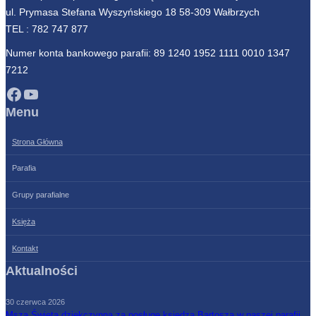
ul. Prymasa Stefana Wyszyńskiego 18 58-309 Wałbrzych
TEL :
782 747 877
Numer konta bankowego parafii: 89 1240 1952 1111 0010 1347
7212
Facebook
YouTube
Menu
Strona Główna
Parafia
Grupy parafialne
Księża
Kontakt
Aktualności
30 czerwca 2026
Msza Święta dziękczynna za posługę księdza Bartosza w naszej parafii