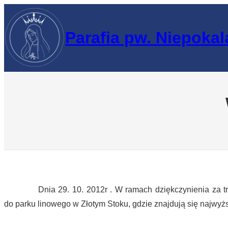
Przejdź
do
Parafia pw. Niepoka
treści
Dnia 29. 10. 2012r . W ramach dziękczynienia za trud k
do parku linowego w Złotym Stoku, gdzie znajdują się najwyższ