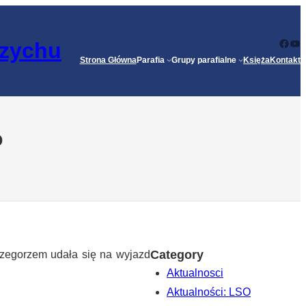
Face
Yo
rzychu
Strona Główna
Parafia
Grupy parafialne
Księża
Kontakt
o
Category
zegorzem udała się na wyjazd
Aktualnosci
Aktualności: LSO