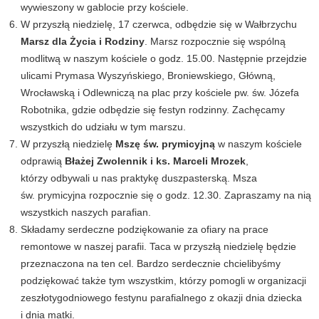
wywieszony w gablocie przy kościele.
W przyszłą niedzielę, 17 czerwca, odbędzie się w Wałbrzychu
Marsz dla Życia i Rodziny
. Marsz rozpocznie się wspólną
modlitwą w naszym kościele o godz. 15.00. Następnie przejdzie
ulicami Prymasa Wyszyńskiego, Broniewskiego, Główną,
Wrocławską i Odlewniczą na plac przy kościele pw. św. Józefa
Robotnika, gdzie odbędzie się festyn rodzinny. Zachęcamy
wszystkich do udziału w tym marszu.
W przyszłą niedzielę
Mszę św. prymicyjną
w naszym kościele
odprawią
Błażej Zwolennik i ks. Marceli Mrozek
,
którzy odbywali u nas praktykę duszpasterską. Msza
św. prymicyjna rozpocznie się o godz. 12.30. Zapraszamy na nią
wszystkich naszych parafian.
Składamy serdeczne podziękowanie za ofiary na prace
remontowe w naszej parafii. Taca w przyszłą niedzielę będzie
przeznaczona na ten cel. Bardzo serdecznie chcielibyśmy
podziękować także tym wszystkim, którzy pomogli w organizacji
zeszłotygodniowego festynu parafialnego z okazji dnia dziecka
i dnia matki.