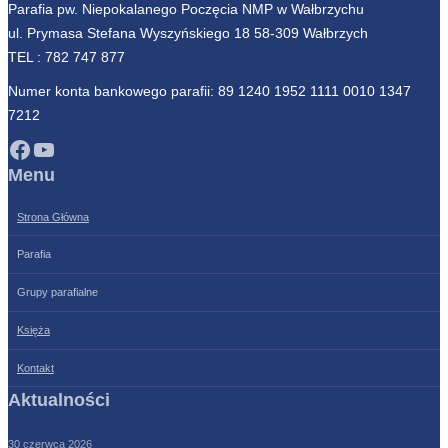
Parafia pw. Niepokalanego Poczęcia NMP w Wałbrzychu
ul. Prymasa Stefana Wyszyńskiego 18 58-309 Wałbrzych
TEL :
782 747 877
Numer konta bankowego parafii: 89 1240 1952 1111 0010 1347
7212
Facebook
YouTube
Menu
Strona Główna
Parafia
Grupy parafialne
Księża
Kontakt
Aktualności
30 czerwca 2026