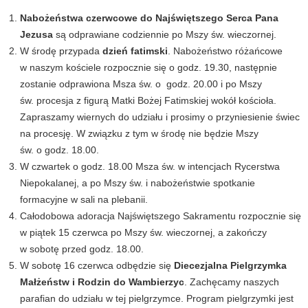
Nabożeństwa czerwcowe do Najświętszego Serca Pana
Jezusa
są odprawiane codziennie po Mszy św. wieczornej.
W środę przypada
dzień fatimski
. Nabożeństwo różańcowe
w naszym kościele rozpocznie się o godz. 19.30, następnie
zostanie odprawiona Msza św. o godz. 20.00 i po Mszy
św. procesja z figurą Matki Bożej Fatimskiej wokół kościoła.
Zapraszamy wiernych do udziału i prosimy o przyniesienie świec
na procesję. W związku z tym w środę nie będzie Mszy
św. o godz. 18.00.
W czwartek o godz. 18.00 Msza św. w intencjach Rycerstwa
Niepokalanej, a po Mszy św. i nabożeństwie spotkanie
formacyjne w sali na plebanii.
Całodobowa adoracja Najświętszego Sakramentu rozpocznie się
w piątek 15 czerwca po Mszy św. wieczornej, a zakończy
w sobotę przed godz. 18.00.
W sobotę 16 czerwca odbędzie się
Diecezjalna Pielgrzymka
Małżeństw i Rodzin do Wambierzyc
. Zachęcamy naszych
parafian do udziału w tej pielgrzymce. Program pielgrzymki jest