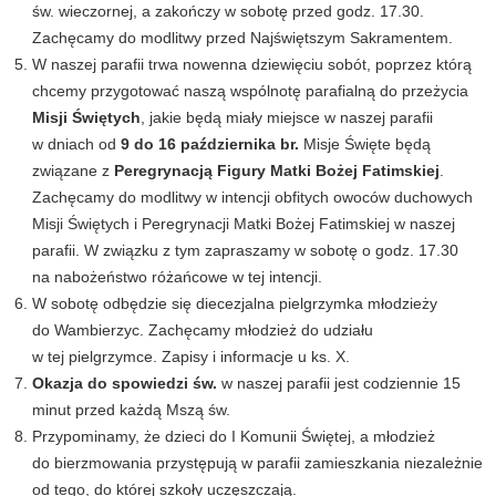
św. wieczornej, a zakończy w sobotę przed godz. 17.30.
Zachęcamy do modlitwy przed Najświętszym Sakramentem.
W naszej parafii trwa nowenna dziewięciu sobót, poprzez którą
chcemy przygotować naszą wspólnotę parafialną do przeżycia
Misji Świętych
, jakie będą miały miejsce w naszej parafii
w dniach od
9 do 16 października br.
Misje Święte będą
związane z
Peregrynacją Figury Matki Bożej Fatimskiej
.
Zachęcamy do modlitwy w intencji obfitych owoców duchowych
Misji Świętych i Peregrynacji Matki Bożej Fatimskiej w naszej
parafii. W związku z tym zapraszamy w sobotę o godz. 17.30
na nabożeństwo różańcowe w tej intencji.
W sobotę odbędzie się diecezjalna pielgrzymka młodzieży
do Wambierzyc. Zachęcamy młodzież do udziału
w tej pielgrzymce. Zapisy i informacje u ks. X.
Okazja do spowiedzi św.
w naszej parafii jest codziennie 15
minut przed każdą Mszą św.
Przypominamy, że dzieci do I Komunii Świętej, a młodzież
do bierzmowania przystępują w parafii zamieszkania niezależnie
od tego, do której szkoły uczęszczają.