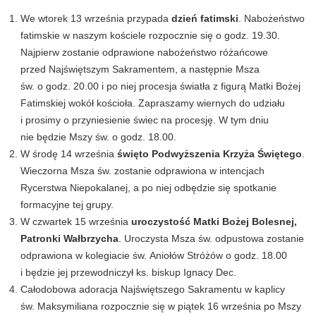
We wtorek 13 września przypada
dzień fatimski
. Nabożeństwo
fatimskie w naszym kościele rozpocznie się o godz. 19.30.
Najpierw zostanie odprawione nabożeństwo różańcowe
przed Najświętszym Sakramentem, a następnie Msza
św. o godz. 20.00 i po niej procesja światła z figurą Matki Bożej
Fatimskiej wokół kościoła. Zapraszamy wiernych do udziału
i prosimy o przyniesienie świec na procesję. W tym dniu
nie będzie Mszy św. o godz. 18.00.
W środę 14 września
święto Podwyższenia Krzyża Świętego
.
Wieczorna Msza św. zostanie odprawiona w intencjach
Rycerstwa Niepokalanej, a po niej odbędzie się spotkanie
formacyjne tej grupy.
W czwartek 15 września
uroczystość Matki Bożej Bolesnej,
Patronki Wałbrzycha
. Uroczysta Msza św. odpustowa zostanie
odprawiona w kolegiacie św. Aniołów Stróżów o godz. 18.00
i będzie jej przewodniczył ks. biskup Ignacy Dec.
Całodobowa adoracja Najświętszego Sakramentu w kaplicy
św. Maksymiliana rozpocznie się w piątek 16 września po Mszy