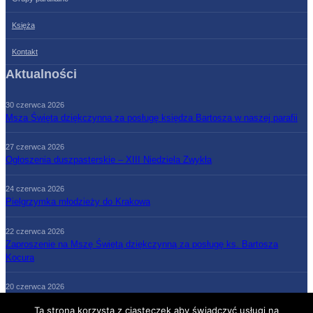
Księża
Kontakt
Aktualności
30 czerwca 2026
Msza Święta dziękczynna za posługę księdza Bartosza w naszej parafii
27 czerwca 2026
Ogłoszenia duszpasterskie – XIII Niedziela Zwykła
24 czerwca 2026
Pielgrzymka młodzieży do Krakowa
22 czerwca 2026
Zaproszenie na Mszę Świętą dziękczynną za posługę ks. Bartosza
Kocura
20 czerwca 2026
Ogłoszenia duszpasterskie – XII Niedziela Zwykła
Ta strona korzysta z ciasteczek aby świadczyć usługi na