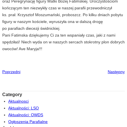
oraz Peregrynację figury Matki Bożej Fatimskiej. Uroczystościom
kończącym ten niezwykły czas w naszej parafii przewodniczył
ks. prał. Krzysztof Moszumański, proboszcz. Po kilku dniach pobytu
figury w naszym kościele, wyruszyła ona w dalszą drogę
po parafiach diecezji świdnickiej.
Pani Fatimska dziękujemy Ci za ten wspaniały czas, jaki z nami
spędziłaś! Niech wyda on w naszych sercach stokrotny plon dobrych
owoców! Ave Maryja!!!
Poprzedni
Następny
Category
Aktualnosci
Aktualności: LSO
Aktualności: OWDS
Ogłoszenia Parafialne