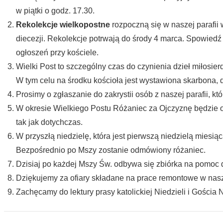
w piątki o godz. 17.30.
Rekolekcje wielkopostne
rozpoczną się w naszej parafii
diecezji. Rekolekcje potrwają do środy 4 marca. Spowiedź 
ogłoszeń przy kościele.
Wielki Post to szczególny czas do czynienia dzieł miłosie
W tym celu na środku kościoła jest wystawiona skarbona, d
Prosimy o zgłaszanie do zakrystii osób z naszej parafii, kt
W okresie Wielkiego Postu Różaniec za Ojczyznę będzie o
tak jak dotychczas.
W przyszłą niedzielę, która jest pierwszą niedzielą mies
Bezpośrednio po Mszy zostanie odmówiony różaniec.
Dzisiaj po każdej Mszy Św. odbywa się zbiórka na pomoc 
Dziękujemy za ofiary składane na prace remontowe w nasze
Zachęcamy do lektury prasy katolickiej Niedzieli i Gościa 