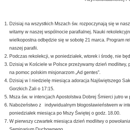
Dzisiaj na wszystkich Mszach św. rozpoczynają się w nasz
witamy w naszej wspólnocie parafialnej. Nauki rekolekcyj
wielkopostna odbędzie się w sobotę 21 marca. Program rek
naszej parafii.
Podczas rekolekcji, w poniedziałek, wtorek i środę, nie bę
Dzisiaj w Kościele w Polsce przeżywamy dzień modlitwy, po
na pomoc polskim misjonarzom „Ad gentes”.
Dzisiaj w I niedzielę miesiąca adoracja Najświętszego Sa
Gorzkich Żali o 17:15.
Msza św. w intencjach Apostolstwa Dobrej Śmierci jutro w 
Nabożeństwo z indywidualnym błogosławieństwem w intencj
poniedziałek miesiąca po Mszy Świętej o godz. 18.00.
W pierwszy czwartek miesiąca dzień modlitwy o powołania
Seminarium Duchownego.