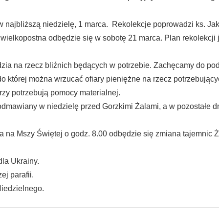
 w najbliższą niedzielę, 1 marca. Rekolekcje poprowadzi ks. J
wielkopostna odbędzie się w sobotę 21 marca. Plan rekolekcji 
rdzia na rzecz bliźnich będących w potrzebie. Zachęcamy do pod
o której można wrzucać ofiary pieniężne na rzecz potrzebującyc
órzy potrzebują pomocy materialnej.
dmawiany w niedzielę przed Gorzkimi Żalami, a w pozostałe d
iąca na Mszy Świętej o godz. 8.00 odbędzie się zmiana tajemni
dla Ukrainy.
j parafii.
Niedzielnego.