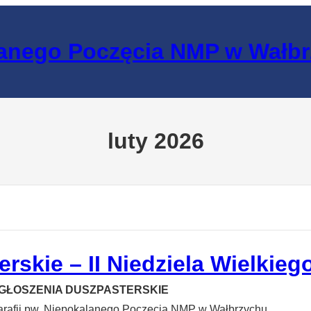
lanego Poczęcia NMP w Wałb
luty 2026
rskie – II Niedziela Wielkieg
GŁOSZENIA DUSZPASTERSKIE
arafii pw. Niepokalanego Poczęcia NMP w Wałbrzychu