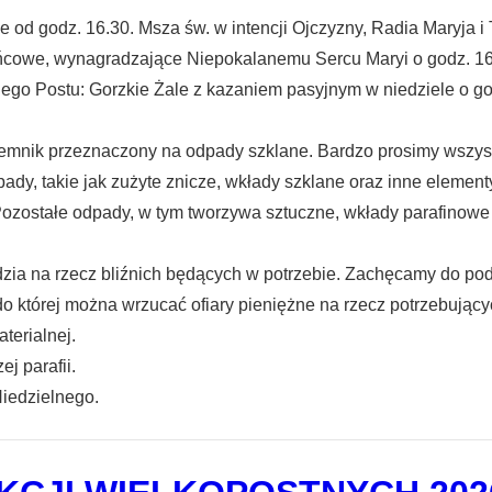
 od godz. 16.30. Msza św. w intencji Ojczyzny, Radia Maryja i 
ńcowe, wynagradzające Niepokalanemu Sercu Maryi o godz. 1
go Postu: Gorzkie Żale z kazaniem pasyjnym w niedziele o g
ojemnik przeznaczony na odpady szklane. Bardzo prosimy wszys
ady, takie jak zużyte znicze, wkłady szklane oraz inne elemen
ozostałe odpady, w tym tworzywa sztuczne, wkłady parafinowe 
rdzia na rzecz bliźnich będących w potrzebie. Zachęcamy do pod
o której można wrzucać ofiary pieniężne na rzecz potrzebującyc
terialnej.
j parafii.
Niedzielnego.