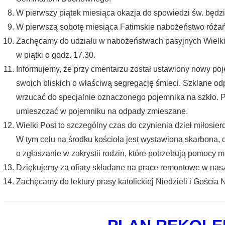
W pierwszy piątek miesiąca okazja do spowiedzi św. będzie
W pierwszą sobotę miesiąca Fatimskie nabożeństwo róża
Zachęcamy do udziału w nabożeństwach pasyjnych Wielkie
w piątki o godz. 17.30.
Informujemy, że przy cmentarzu został ustawiony nowy p
swoich bliskich o właściwą segregację śmieci. Szklane odp
wrzucać do specjalnie oznaczonego pojemnika na szkło. P
umieszczać w pojemniku na odpady zmieszane.
Wielki Post to szczególny czas do czynienia dzieł miłosie
W tym celu na środku kościoła jest wystawiona skarbona, d
o zgłaszanie w zakrystii rodzin, które potrzebują pomocy ma
Dziękujemy za ofiary składane na prace remontowe w nasze
Zachęcamy do lektury prasy katolickiej Niedzieli i Gościa 