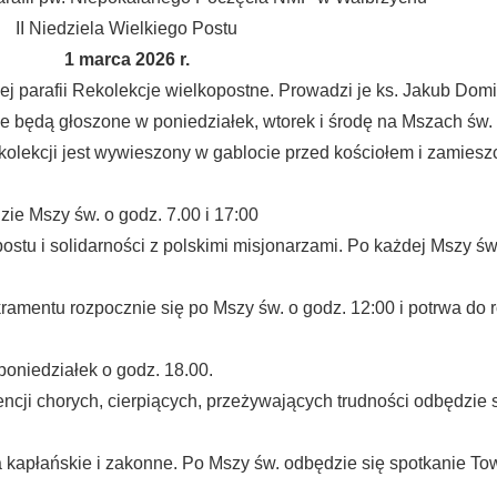
II Niedziela Wielkiego Postu
1 marca 2026 r.
ej parafii Rekolekcje wielkopostne. Prowadzi je ks. Jakub Dom
ne będą głoszone w poniedziałek, wtorek i środę na Mszach św. 
olekcji jest wywieszony w gablocie przed kościołem i zamieszc
dzie Mszy św. o godz. 7.00 i 17:00
stu i solidarności z polskimi misjonarzami. Po każdej Mszy św.
kramentu rozpocznie się po Mszy św. o godz. 12:00 i potrwa do
poniedziałek o godz. 18.00.
i chorych, cierpiących, przeżywających trudności odbędzie si
 kapłańskie i zakonne. Po Mszy św. odbędzie się spotkanie T