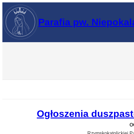
Przejdź
do
Parafia pw. Niepoka
treści
Ogłoszenia duszpaste
O
Rzymskokatolickiej P